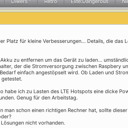
Diwers ¹
Retro
Elite:Dangerous
Ni
mer Platz für kleine Verbesserungen... Details, die das 
 Akku zu entfernen um das Gerät zu laden... umständli
chalter, der die Stromversorgung zwischen Raspbery u
 Bedarf einfach angestöpselt wird. Ob Laden und Stro
 getestet.
lso habe ich zu Lasten des LTE Hotspots eine dicke P
tunden. Genug für den Arbeitstag.
n man schon einen richtigen Rechner hat, sollte diese
oder?
en Lösungen nicht vorhanden.