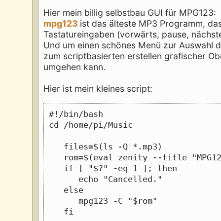
Hier mein billig selbstbau GUI für MPG123:
mpg123
ist das älteste MP3 Programm, das
Tastatureingaben (vorwärts, pause, nächstes
Und um einen schönes Menü zur Auswahl d
zum scriptbasierten erstellen grafischer Ob
umgehen kann.
Hier ist mein kleines script:
#!/bin/bash
cd /home/pi/Music
   files=$(ls -Q *.mp3)
   rom=$(eval zenity --title "MPG1
   if [ "$?" -eq 1 ]; then
      echo "Cancelled."
   else
      mpg123 -C "$rom"
   fi