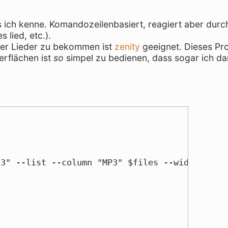
 ich kenne. Komandozeilenbasiert, reagiert aber dur
 lied, etc.).
er Lieder zu bekommen ist
zenity
geeignet. Dieses P
erflächen ist
so
simpel zu bedienen, dass sogar ich da
23" --list --column "MP3" $files --width=300 