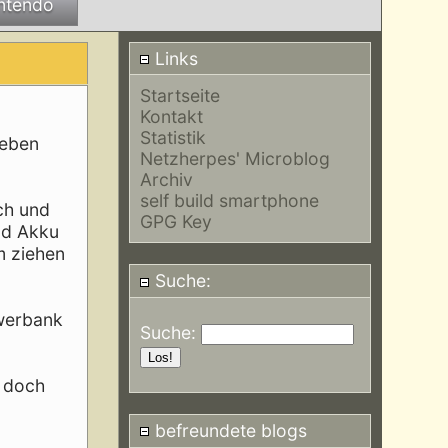
ntendo
Links
Startseite
Kontakt
Statistik
Leben
Netzherpes' Microblog
Archiv
self build smartphone
ch und
GPG Key
nd Akku
m ziehen
Suche:
owerbank
Suche:
r doch
befreundete blogs