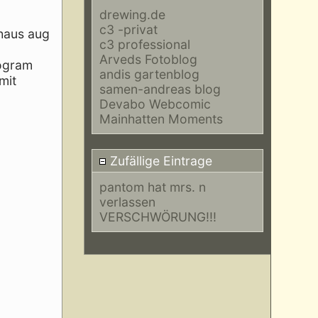
drewing.de
c3 -privat
chaus aug
c3 professional
Arveds Fotoblog
rogram
andis gartenblog
mit
samen-andreas blog
Devabo Webcomic
Mainhatten Moments
Zufällige Eintrage
pantom hat mrs. n
verlassen
VERSCHWÖRUNG!!!
--height=220)