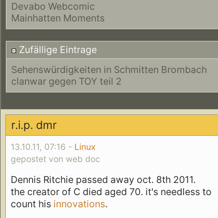
Devabo Webcomic
Mainhatten Moments
Zufällige Eintrage
Sehenswürdigkeiten in Schmitten Brombach
clanwar gegen TOY teil 2
r.i.p. dmr
13.10.11, 07:16 -
Linux
gepostet von web doc
Dennis Ritchie passed away oct. 8th 2011.
the creator of C died aged 70. it's needless to
count his
innovations
.