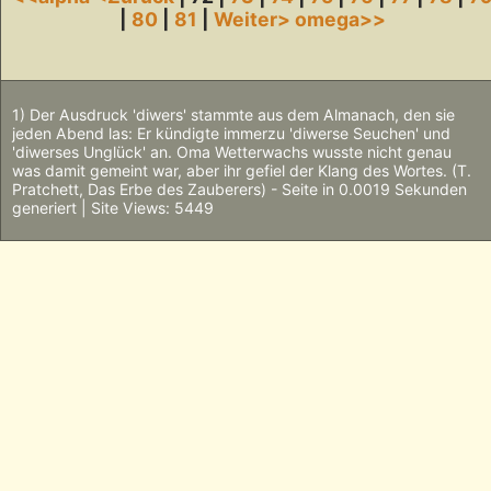
|
80
|
81
|
Weiter>
omega>>
1) Der Ausdruck 'diwers' stammte aus dem Almanach, den sie
jeden Abend las: Er kündigte immerzu 'diwerse Seuchen' und
'diwerses Unglück' an. Oma Wetterwachs wusste nicht genau
was damit gemeint war, aber ihr gefiel der Klang des Wortes. (T.
Pratchett, Das Erbe des Zauberers) - Seite in 0.0019 Sekunden
generiert | Site Views: 5449