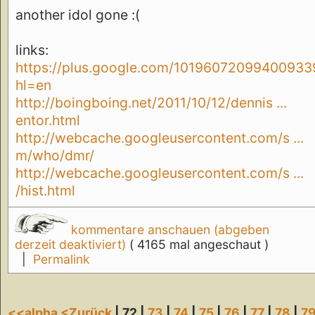
another idol gone :(
links:
https://plus.google.com/1019607209940093
hl=en
http://boingboing.net/2011/10/12/dennis ...
entor.html
http://webcache.googleusercontent.com/s ...
m/who/dmr/
http://webcache.googleusercontent.com/s ...
/hist.html
kommentare anschauen (abgeben
derzeit deaktiviert)
( 4165 mal angeschaut )
|
Permalink
<<alpha
<Zurück
| 72 |
73
|
74
|
75
|
76
|
77
|
78
|
7