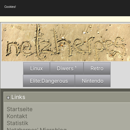
Cookies!
Linux
Diwers ¹
Retro
Elite:Dangerous
Nintendo
Links
Startseite
Kontakt
Statistik
Netzherpes' Microblog