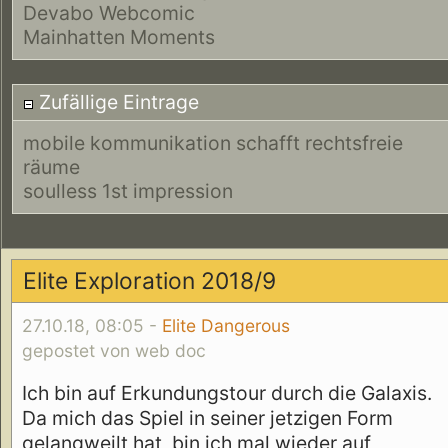
Devabo Webcomic
Mainhatten Moments
Zufällige Eintrage
mobile kommunikation schafft rechtsfreie
räume
soulless 1st impression
Elite Exploration 2018/9
27.10.18, 08:05 -
Elite Dangerous
gepostet von web doc
Ich bin auf Erkundungstour durch die Galaxis.
Da mich das Spiel in seiner jetzigen Form
gelangweilt hat, bin ich mal wieder auf