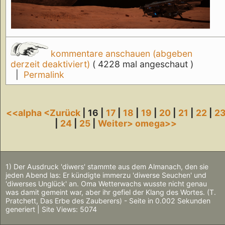
kommentare anschauen (abgeben
derzeit deaktiviert)
( 4228 mal angeschaut )
|
Permalink
<<alpha
<Zurück
| 16 |
17
|
18
|
19
|
20
|
21
|
22
|
2
|
24
|
25
|
Weiter>
omega>>
1) Der Ausdruck 'diwers' stammte aus dem Almanach, den sie
jeden Abend las: Er kündigte immerzu 'diwerse Seuchen' und
'diwerses Unglück' an. Oma Wetterwachs wusste nicht genau
was damit gemeint war, aber ihr gefiel der Klang des Wortes. (T.
Pratchett, Das Erbe des Zauberers) - Seite in 0.002 Sekunden
generiert | Site Views: 5074