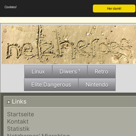
Cookies!
Her damit!
Linux
Diwers ¹
Retro
Elite:Dangerous
Nintendo
Links
Startseite
Kontakt
Statistik
Netzherpes' Microblog