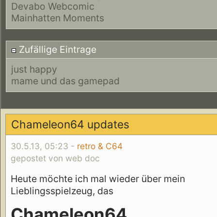
Devabo Webcomic
Mainhatten Moments
Zufällige Eintrage
just happy
mame und das gamepad
Chameleon64 updates
30.5.13, 05:23 -
retro & C64
gepostet von web doc
Heute möchte ich mal wieder über mein
Lieblingsspielzeug, das
Chameleon64