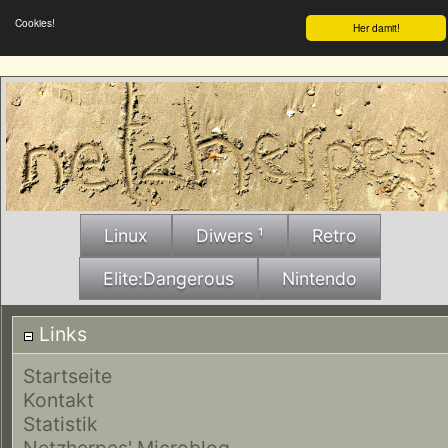
Cookies!
Her damit!
Linux
Diwers ¹
Retro
Elite:Dangerous
Nintendo
Links
Startseite
Kontakt
Statistik
Netzherpes' Microblog