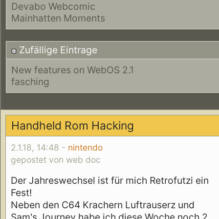
Devabo Webcomic
Mainhatten Moments
Zufällige Eintrage
New features on WebOS 2.1
fasching
Handheld Rom Hacking
2.1.18, 14:48 -
nintendo
gepostet von web doc
Der Jahreswechsel ist für mich Retrofutzi ein
Fest!
Neben den C64 Krachern Luftrauserz und
Sam's Journey habe ich diese Woche noch 2