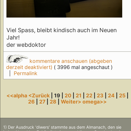
Viel Spass, bleibt kindisch auch im Neuen
Jahr!
der webdoktor
kommentare anschauen (abgeben
derzeit deaktiviert)
( 3996 mal angeschaut )
|
Permalink
<<alpha
<Zurück
| 19 |
20
|
21
|
22
|
23
|
24
|
25
|
26
|
27
|
28
|
Weiter>
omega>>
1) Der Ausdruck 'diwers' stammte aus dem Almanach, den sie