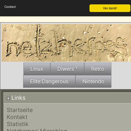
Cookies!
Her damit!
Linux
Diwers ¹
Retro
Elite:Dangerous
Nintendo
Links
Startseite
Kontakt
Statistik
Netzherpes' Microblog