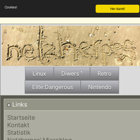
Cookies!
Her damit!
Linux
Diwers ¹
Retro
Elite:Dangerous
Nintendo
Links
Startseite
Kontakt
Statistik
Netzherpes' Microblog