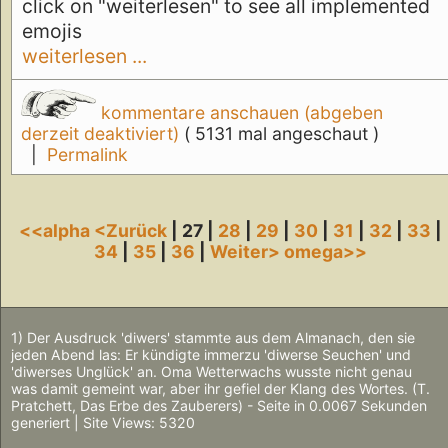
click on "weiterlesen" to see all implemented
emojis
weiterlesen ...
kommentare anschauen (abgeben
derzeit deaktiviert)
( 5131 mal angeschaut )
|
Permalink
<<alpha
<Zurück
| 27 |
28
|
29
|
30
|
31
|
32
|
33
|
34
|
35
|
36
|
Weiter>
omega>>
1) Der Ausdruck 'diwers' stammte aus dem Almanach, den sie
jeden Abend las: Er kündigte immerzu 'diwerse Seuchen' und
'diwerses Unglück' an. Oma Wetterwachs wusste nicht genau
was damit gemeint war, aber ihr gefiel der Klang des Wortes. (T.
Pratchett, Das Erbe des Zauberers) - Seite in 0.0067 Sekunden
generiert | Site Views: 5320