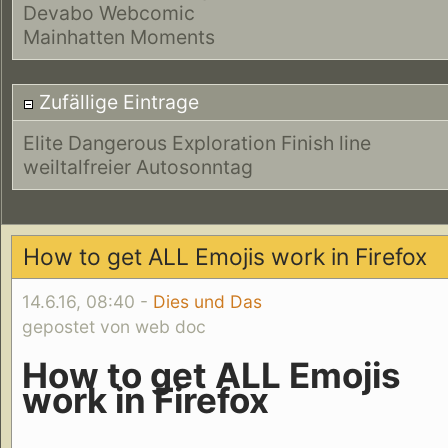
Devabo Webcomic
Mainhatten Moments
Zufällige Eintrage
Elite Dangerous Exploration Finish line
weiltalfreier Autosonntag
How to get ALL Emojis work in Firefox
14.6.16, 08:40 -
Dies und Das
gepostet von web doc
How to get ALL Emojis
work in Firefox