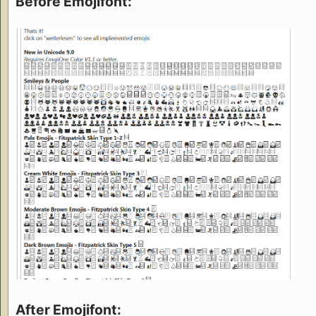
Before Emojifont:
After Emojifont: