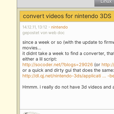
Linux
convert videos for nintendo 3DS
14.12.11, 13:12 -
nintendo
gepostet von web doc
since a week or so (with the update to fir
movies...
it didnt take a week to find a converter, tha
either a lil script:
http://socoder.net/?blogs=29026
(or
http:
or a quick and dirty gui that does the same
http://dl.qj.net/nintendo-3ds/applicati ... -b
Hmmm. i really do not have 3d videos and am 