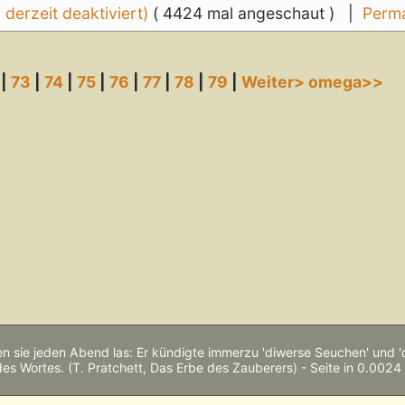
erzeit deaktiviert)
( 4424 mal angeschaut ) |
Perma
|
73
|
74
|
75
|
76
|
77
|
78
|
79
|
Weiter>
omega>>
n sie jeden Abend las: Er kündigte immerzu 'diwerse Seuchen' und 
des Wortes. (T. Pratchett, Das Erbe des Zauberers) - Seite in 0.0024