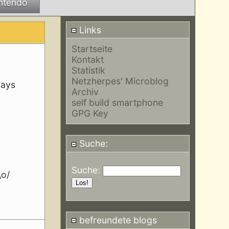
ntendo
Links
Startseite
Kontakt
Statistik
Netzherpes' Microblog
lays
Archiv
self build smartphone
GPG Key
Suche:
Suche:
\o/
befreundete blogs