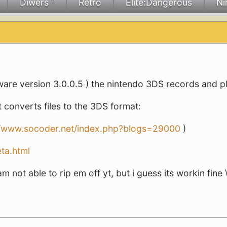
Diwers ¹
Retro
Elite:Dangerous
Ni
mware version 3.0.0.5 ) the nintendo 3DS records and p
t converts files to the 3DS format:
//www.socoder.net/index.php?blogs=29000
)
:
eta.html
not able to rip em off yt, but i guess its workin fine 