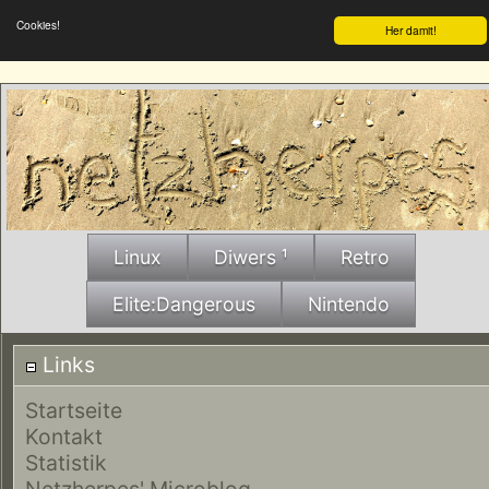
Cookies!
Her damit!
Linux
Diwers ¹
Retro
Elite:Dangerous
Nintendo
Links
Startseite
Kontakt
Statistik
Netzherpes' Microblog