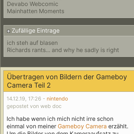
Devabo Webcomic
Mainhatten Moments
Zufällige Eintrage
ich steh auf blasen
Richards rants... and why he sadly is right
Übertragen von Bildern der Gameboy
Camera Teil 2
14.12.19, 17:26 -
nintendo
gepostet von web doc
Ich habe wenn ich mich nicht irre schon
einmal von meiner
Gameboy Camera
erzählt.
Um die Bilder von dem Kameraaufsatz zu