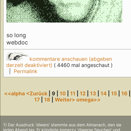
so long
webdoc
kommentare anschauen (abgeben
derzeit deaktiviert)
( 4460 mal angeschaut )
|
Permalink
<<alpha
<Zurück
| 9 |
10
|
11
|
12
|
13
|
14
|
15
|
16
|
17
|
18
|
Weiter>
omega>>
1) Der Ausdruck 'diwers' stammte aus dem Almanach, den sie
jeden Abend las: Er kündigte immerzu 'diwerse Seuchen' und