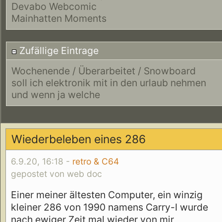
Devabo Webcomic
Mainhatten Moments
Zufällige Eintrage
Wochenende / Überarbeitet / Snowboard
soll ich elektronik mit in den urlaub nehmen
und wenn ja welche
Wiederbeleben eines 286
6.9.20, 16:18 -
retro & C64
gepostet von web doc
Einer meiner ältesten Computer, ein winzig
kleiner 286 von 1990 namens Carry-I wurde
nach ewiger Zeit mal wieder von mir