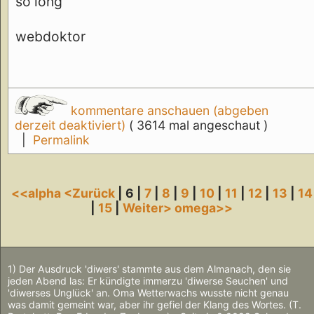
so long
webdoktor
kommentare anschauen (abgeben
derzeit deaktiviert)
( 3614 mal angeschaut )
|
Permalink
<<alpha
<Zurück
| 6 |
7
|
8
|
9
|
10
|
11
|
12
|
13
|
14
|
15
|
Weiter>
omega>>
1) Der Ausdruck 'diwers' stammte aus dem Almanach, den sie
jeden Abend las: Er kündigte immerzu 'diwerse Seuchen' und
'diwerses Unglück' an. Oma Wetterwachs wusste nicht genau
was damit gemeint war, aber ihr gefiel der Klang des Wortes. (T.