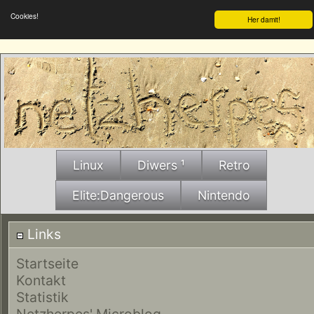
Cookies!
Her damit!
Linux
Diwers ¹
Retro
Elite:Dangerous
Nintendo
Links
Startseite
Kontakt
Statistik
Netzherpes' Microblog