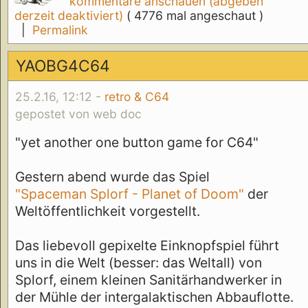
kommentare anschauen (abgeben
derzeit deaktiviert)
( 4776 mal angeschaut )
|
Permalink
YAOBG4C64
25.2.16, 12:12 -
retro & C64
gepostet von web doc
"yet another one button game for C64"
Gestern abend wurde das Spiel
"Spaceman Splorf - Planet of Doom"
der
Weltöffentlichkeit vorgestellt.
Das liebevoll gepixelte Einknopfspiel führt
uns in die Welt (besser: das Weltall) von
Splorf, einem kleinen Sanitärhandwerker in
der Mühle der intergalaktischen Abbauflotte.