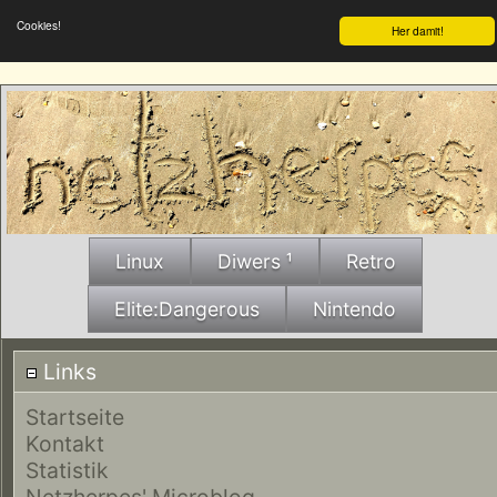
Cookies!
Her damit!
Linux
Diwers ¹
Retro
Elite:Dangerous
Nintendo
Links
Startseite
Kontakt
Statistik
Netzherpes' Microblog