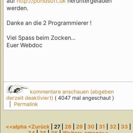
auf
http://pondsoft.uk
heruntergeladen
werden.
Danke an die 2 Programmierer !
Viel Spass beim Zocken...
Euer Webdoc
kommentare anschauen (abgeben
derzeit deaktiviert)
( 4047 mal angeschaut )
|
Permalink
<<alpha
<Zurück
| 27 |
28
|
29
|
30
|
31
|
32
|
33
|
34
|
35
|
36
|
Weiter>
omega>>