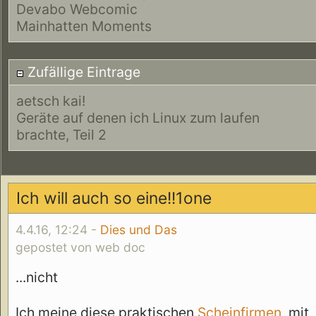
Devabo Webcomic
Mainhatten Moments
Zufällige Eintrage
aetsch kai!
Geräte auf denen ich Linux zum laufen
brachte, Teil 2
Ich will auch so eine!!1one
4.4.16, 12:24 -
Dies und Das
gepostet von web doc
...nicht
Ich meine diese praktischen
Scheinfirmen
, mit