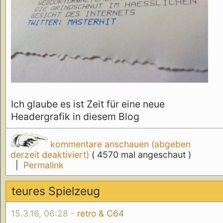
Ich glaube es ist Zeit für eine neue
Headergrafik in diesem Blog
kommentare anschauen (abgeben
derzeit deaktiviert)
( 4570 mal angeschaut )
|
Permalink
teures Spielzeug
15.3.16, 06:28 -
retro & C64