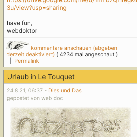
https://drive.google.com/file/d/1mFb7QH
3u/view?usp=sharing
have fun,
webdoktor
kommentare anschauen (abgeben
derzeit deaktiviert)
( 4234 mal angeschaut )
|
Permalink
Urlaub in Le Touquet
24.8.21, 06:37 -
Dies und Das
gepostet von web doc