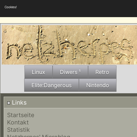
Cookies!
Linux
Diwers ¹
Retro
Elite:Dangerous
Nintendo
Links
Startseite
Kontakt
Statistik
Netzherpes' Microblog