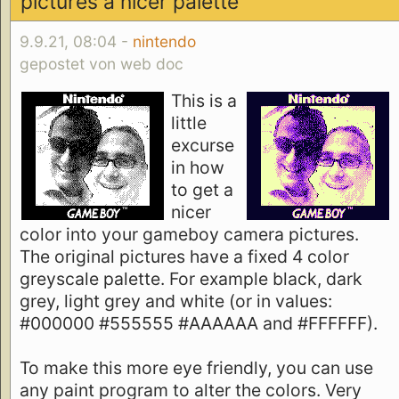
pictures a nicer palette
9.9.21, 08:04 -
nintendo
gepostet von web doc
This is a
little
excurse
in how
to get a
nicer
color into your gameboy camera pictures.
The original pictures have a fixed 4 color
greyscale palette. For example black, dark
grey, light grey and white (or in values:
#000000 #555555 #AAAAAA and #FFFFFF).
To make this more eye friendly, you can use
any paint program to alter the colors. Very