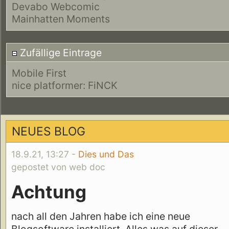
Devabo Webcomic
Mainhatten Moments
Zufällige Eintrage
Mobile First
nice platformer: FiNCK
NEUES BLOG
18.9.21, 13:27 -
Dies und Das
gepostet von web doc
Achtung
nach all den Jahren habe ich eine neue
Blogsoftware installiert. Alles was auf dieser