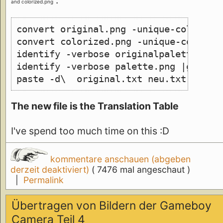
:
and colorized.png
convert original.png -unique-colors -
convert colorized.png -unique-colors 
identify -verbose originalpalette.png
identify -verbose palette.png |grep 1
paste -d\  original.txt neu.txt >mapp
The new file is the Translation Table
I've spend too much time on this :D
kommentare anschauen (abgeben
derzeit deaktiviert)
( 7476 mal angeschaut )
|
Permalink
Übertragen von Bildern der Gameboy
Camera Teil 4