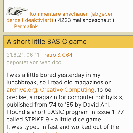
kommentare anschauen (abgeben
derzeit deaktiviert)
( 4223 mal angeschaut )
|
Permalink
A short little BASIC game
31.8.21, 06:11 -
retro & C64
gepostet von web doc
I was a little bored yesterday in my
lunchbreak, so I read old magazines on
archive.org
.
Creative Computing
, to be
precise, a magazin for computer hobbyists,
published from '74 to '85 by David Ahl.
I found a short BASIC program in issue 1-77
called STRIKE 9 - a little dice game.
It was typed in fast and worked out of the