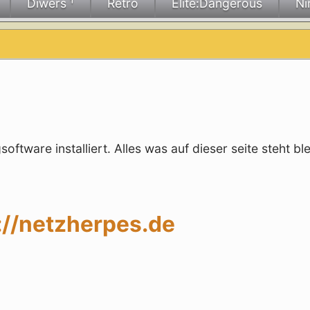
Diwers ¹
Retro
Elite:Dangerous
Ni
ftware installiert. Alles was auf dieser seite steht ble
://netzherpes.de