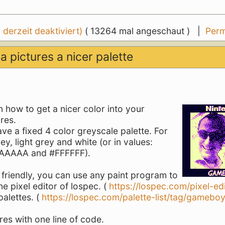
erzeit deaktiviert)
( 13264 mal angeschaut ) |
Perm
pictures a nicer palette
 in how to get a nicer color into your
res.
ave a fixed 4 color greyscale palette. For
y, light grey and white (or in values:
AAAAA and #FFFFFF).
friendly, you can use any paint program to
ne pixel editor of lospec. (
https://lospec.com/pixel-ed
alettes. (
https://lospec.com/palette-list/tag/gamebo
res with one line of code.