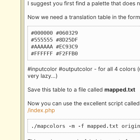
I suggest you first find a palette that does 
Now we need a translation table in the form
#000000 #060329
#555555 #8D25DF
#AAAAAA #EC93C9
#FFFFFF #F2FFB0
#inputcolor #outputcolor - for all 4 colors (
very lazy...)
Save this table to a file called
mapped.txt
Now you can use the excellent script calle
/index.php
./mapcolors -m -f mapped.txt origi