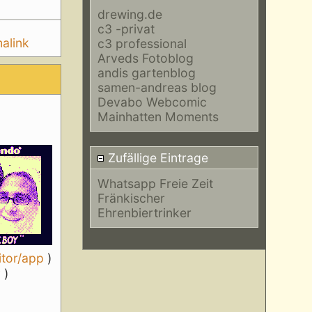
drewing.de
c3 -privat
alink
c3 professional
Arveds Fotoblog
andis gartenblog
samen-andreas blog
Devabo Webcomic
Mainhatten Moments
Zufällige Eintrage
Whatsapp Freie Zeit
Fränkischer
Ehrenbiertrinker
itor/app
)
y
)