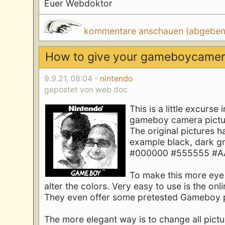
Euer Webdoktor
kommentare anschauen (abgeben d
How to give your gameboycamera 
9.9.21, 08:04 -
nintendo
gepostet von web doc
This is a little excurse
gameboy camera pictu
The original pictures h
example black, dark gre
#000000 #555555 #A
To make this more eye 
alter the colors. Very easy to use is the onli
They even offer some pretested Gameboy p
The more elegant way is to change all pictu