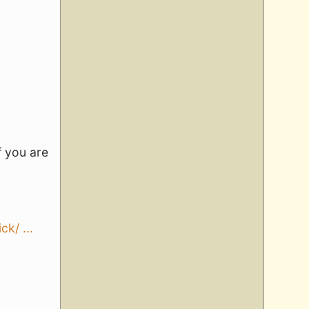
f you are
k/ ...