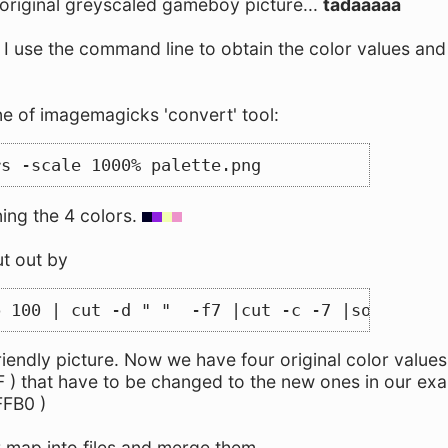
 original greyscaled gameboy picture...
tadaaaaa
 I use the command line to obtain the color values and
ine of imagemagicks 'convert' tool:
rs -scale 1000% palette.png
ining the 4 colors.
ut out by
p 100 | cut -d " "  -f7 |cut -c -7 |sort
friendly picture. Now we have four original color values
that have to be changed to the new ones in our ex
FB0 )
r map into files and merge them.