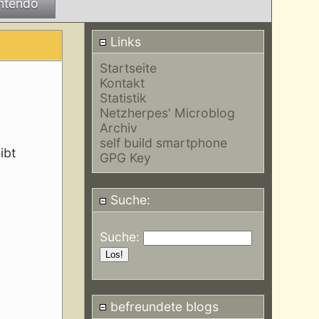
ntendo
Links
Startseite
Kontakt
Statistik
Netzherpes' Microblog
Archiv
self build smartphone
ibt
GPG Key
Suche:
Suche:
befreundete blogs