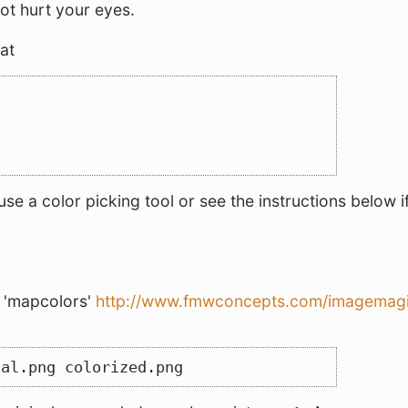
not hurt your eyes.
at
use a color picking tool or see the instructions below i
d 'mapcolors'
http://www.fmwconcepts.com/imagemagic
nal.png colorized.png