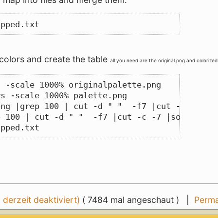
apped.txt
e colors and create the table
all you need are the original.png and colorize
s -scale 1000% originalpalette.png
rs -scale 1000% palette.png
png |grep 100 | cut -d " "  -f7 |cut -c -7 |s
p 100 | cut -d " "  -f7 |cut -c -7 |sort >neu
apped.txt
erzeit deaktiviert)
( 7484 mal angeschaut ) |
Perma