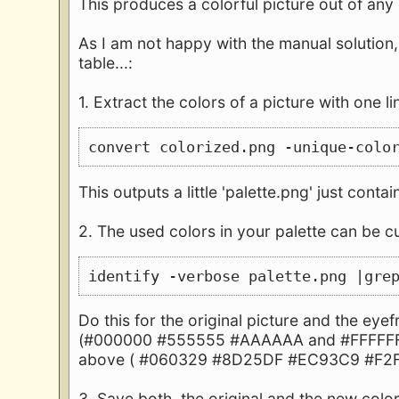
This produces a colorful picture out of any
As I am not happy with the manual solution,
table...:
1. Extract the colors of a picture with one l
convert colorized.png -unique-colo
This outputs a little 'palette.png' just conta
2. The used colors in your palette can be c
identify -verbose palette.png |gre
Do this for the original picture and the eye
(#000000 #555555 #AAAAAA and #FFFFFF ) 
above ( #060329 #8D25DF #EC93C9 #F2F
3. Save both, the original and the new colo