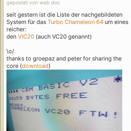
gepostet von web doc
seit gestern ist die Liste der nachgebildeten
System für das
Turbo Chameleon 64
um eines
reicher:
den
VIC20
(auch VC20 genannt)
\o/
thanks to groepaz and peter for sharing the
core (
download
)