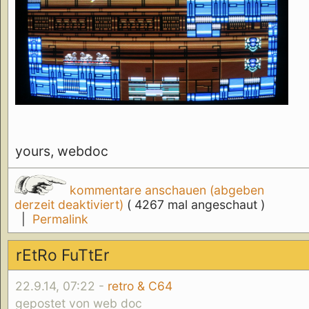
yours, webdoc
kommentare anschauen (abgeben
derzeit deaktiviert)
( 4267 mal angeschaut )
|
Permalink
rEtRo FuTtEr
22.9.14, 07:22 -
retro & C64
gepostet von web doc