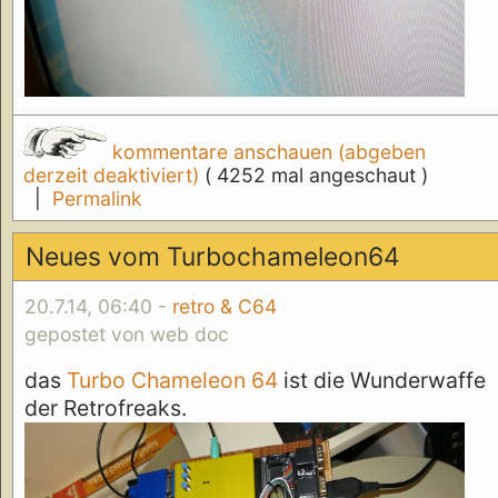
kommentare anschauen (abgeben
derzeit deaktiviert)
( 4252 mal angeschaut )
|
Permalink
Neues vom Turbochameleon64
20.7.14, 06:40 -
retro & C64
gepostet von web doc
das
Turbo Chameleon 64
ist die Wunderwaffe
der Retrofreaks.