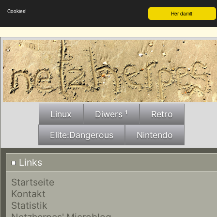
Cookies!
Her damit!
Linux
Diwers ¹
Retro
Elite:Dangerous
Nintendo
Links
Startseite
Kontakt
Statistik
Netzherpes' Microblog