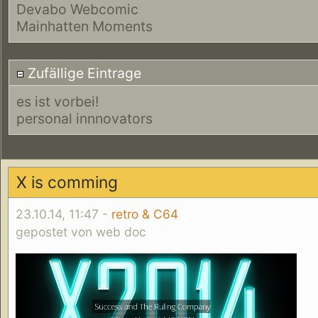
Devabo Webcomic
Mainhatten Moments
Zufällige Eintrage
es ist vorbei!
personal innnovators
X is comming
23.10.14, 11:47 -
retro & C64
gepostet von web doc