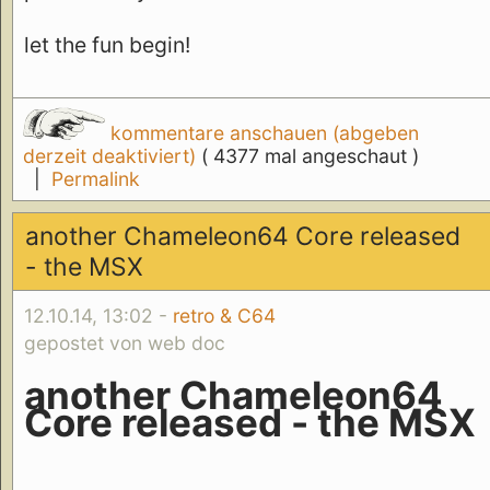
let the fun begin!
kommentare anschauen (abgeben
derzeit deaktiviert)
( 4377 mal angeschaut )
|
Permalink
another Chameleon64 Core released
- the MSX
12.10.14, 13:02 -
retro & C64
gepostet von web doc
another Chameleon64
Core released - the MSX