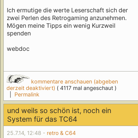
Ich ermutige die werte Leserschaft sich der
zwei Perlen des Retrogaming anzunehmen.
Mögen meine Tipps ein wenig Kurzweil
spenden
webdoc
kommentare anschauen (abgeben
derzeit deaktiviert)
( 4117 mal angeschaut )
|
Permalink
und weils so schön ist, noch ein
System für das TC64
25.7.14, 12:48 -
retro & C64