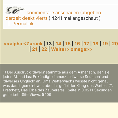
kommentare anschauen (abgeben
derzeit deaktiviert)
( 4241 mal angeschaut )
|
Permalink
<<alpha
<Zurück
| 13 |
14
|
15
|
16
|
17
|
18
|
19
|
2
|
21
|
22
|
Weiter>
omega>>
1) Der Ausdruck 'diwers' stammte aus dem Almanach, den sie
jeden Abend las: Er kündigte immerzu 'diwerse Seuchen' und
'diwerses Unglück' an. Oma Wetterwachs wusste nicht genau
was damit gemeint war, aber ihr gefiel der Klang des Wortes. (T.
Pratchett, Das Erbe des Zauberers) - Seite in 0.0211 Sekunden
generiert | Site Views: 5409