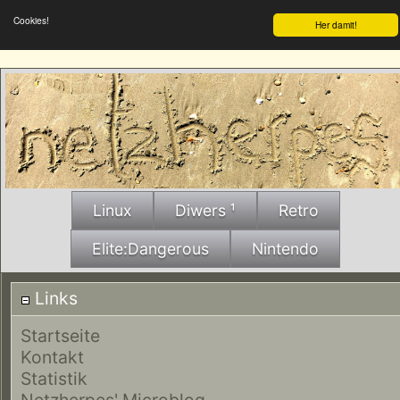
Cookies!
Her damit!
Linux
Diwers ¹
Retro
Elite:Dangerous
Nintendo
Links
Startseite
Kontakt
Statistik
Netzherpes' Microblog