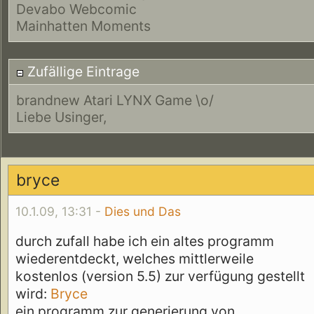
Devabo Webcomic
Mainhatten Moments
Zufällige Eintrage
brandnew Atari LYNX Game \o/
Liebe Usinger,
bryce
10.1.09, 13:31 -
Dies und Das
durch zufall habe ich ein altes programm
wiederentdeckt, welches mittlerweile
kostenlos (version 5.5) zur verfügung gestellt
wird:
Bryce
ein programm zur generierung von