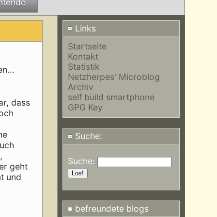
ntendo
Links
Startseite
Kontakt
Statistik
n...
Netzherpes' Microblog
Archiv
self build smartphone
ar, dass
GPG Key
noch
he
Suche:
auch
,
Suche:
ier geht
nt und
befreundete blogs