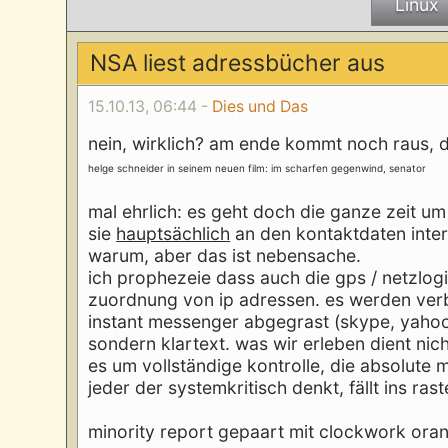
Linux
NSA liest adressbücher aus
15.10.13, 06:44 -
Dies und Das
nein, wirklich? am ende kommt noch raus, d
helge schneider in seinem neuen film: im scharfen gegenwind, senator
mal ehrlich: es geht doch die ganze zeit u
sie
hauptsächlich
an den kontaktdaten inter
warum, aber das ist nebensache.
ich prophezeie dass auch die gps / netzlo
zuordnung von ip adressen. es werden ver
instant messenger abgegrast (skype, yahoo 
sondern klartext. was wir erleben dient nich
es um vollständige kontrolle, die absolute 
jeder der systemkritisch denkt, fällt ins rast
minority report gepaart mit clockwork ora