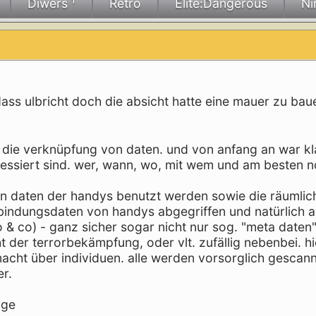
Diwers ¹
Retro
Elite:Dangerous
Ni
ass ulbricht doch die absicht hatte eine mauer zu baue
m die verknüpfung von daten. und von anfang an war kl
essiert sind. wer, wann, wo, mit wem und am besten 
gin daten der handys benutzt werden sowie die räumlic
bindungsdaten von handys abgegriffen und natürlich 
& co) - ganz sicher sogar nicht nur sog. "meta daten"
t der terrorbekämpfung, oder vlt. zufällig nebenbei. h
macht über individuen. alle werden vorsorglich gescan
er.
nge