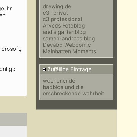
drewing.de
e ihr
c3 -privat
ten
c3 professional
Arveds Fotoblog
andis gartenblog
samen-andreas blog
Devabo Webcomic
icrosoft,
Mainhatten Moments
 on! go
Zufällige Eintrage
wochenende
badbios und die
erschreckende wahrheit