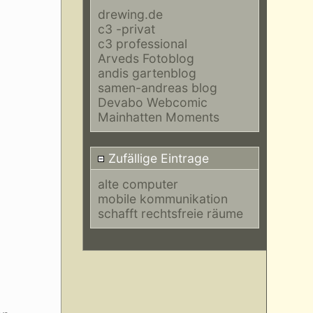
drewing.de
c3 -privat
c3 professional
Arveds Fotoblog
andis gartenblog
samen-andreas blog
Devabo Webcomic
Mainhatten Moments
Zufällige Eintrage
alte computer
mobile kommunikation
schafft rechtsfreie räume