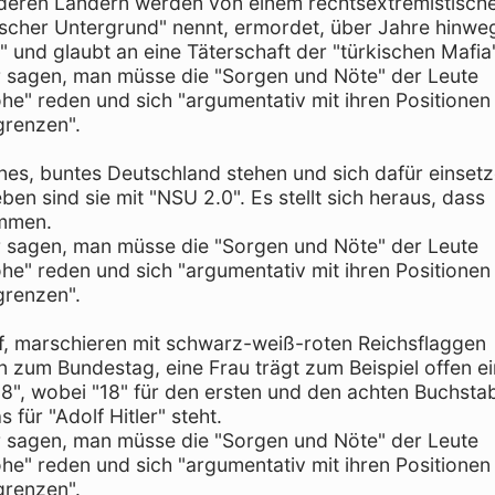
deren Ländern werden von einem rechtsextremistisch
tischer Untergrund" nennt, ermordet, über Jahre hinwe
 und glaubt an eine Täterschaft der "türkischen Mafia"
er sagen, man müsse die "Sorgen und Nöte" der Leute
he" reden und sich "argumentativ mit ihren Positionen
grenzen".
enes, buntes Deutschland stehen und sich dafür einsetz
n sind sie mit "NSU 2.0". Es stellt sich heraus, dass
ommen.
er sagen, man müsse die "Sorgen und Nöte" der Leute
he" reden und sich "argumentativ mit ihren Positionen
grenzen".
uf, marschieren mit schwarz-weiß-roten Reichsflaggen
zum Bundestag, eine Frau trägt zum Beispiel offen ei
l 18", wobei "18" für den ersten und den achten Buchsta
 für "Adolf Hitler" steht.
er sagen, man müsse die "Sorgen und Nöte" der Leute
he" reden und sich "argumentativ mit ihren Positionen
grenzen".