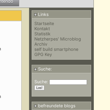
ntendo
Links
Startseite
Kontakt
Statistik
Netzherpes' Microblog
Archiv
h
self build smartphone
GPG Key
Suche:
Suche:
h
befreundete blogs