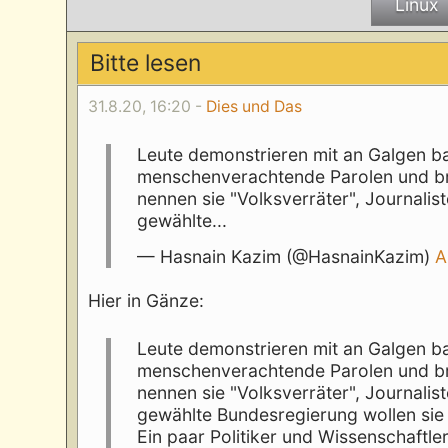
Linux
Bitte lesen
31.8.20, 16:20 -
Dies und Das
Leute demonstrieren mit an Galgen ba
menschenverachtende Parolen und brüll
nennen sie "Volksverräter", Journalis
gewählte...
— Hasnain Kazim (@HasnainKazim)
A
Hier in Gänze:
Leute demonstrieren mit an Galgen ba
menschenverachtende Parolen und brüll
nennen sie "Volksverräter", Journalis
gewählte Bundesregierung wollen sie
Ein paar Politiker und Wissenschaftl