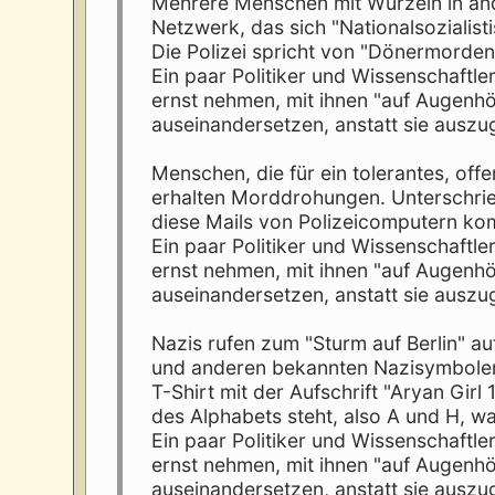
Mehrere Menschen mit Wurzeln in an
Netzwerk, das sich "Nationalsozialis
Die Polizei spricht von "Dönermorden"
Ein paar Politiker und Wissenschaftl
ernst nehmen, mit ihnen "auf Augenhö
auseinandersetzen, anstatt sie auszu
Menschen, die für ein tolerantes, off
erhalten Morddrohungen. Unterschriebe
diese Mails von Polizeicomputern k
Ein paar Politiker und Wissenschaftl
ernst nehmen, mit ihnen "auf Augenhö
auseinandersetzen, anstatt sie auszu
Nazis rufen zum "Sturm auf Berlin" a
und anderen bekannten Nazisymbolen 
T-Shirt mit der Aufschrift "Aryan Gir
des Alphabets steht, also A und H, was
Ein paar Politiker und Wissenschaftl
ernst nehmen, mit ihnen "auf Augenhö
auseinandersetzen, anstatt sie auszu