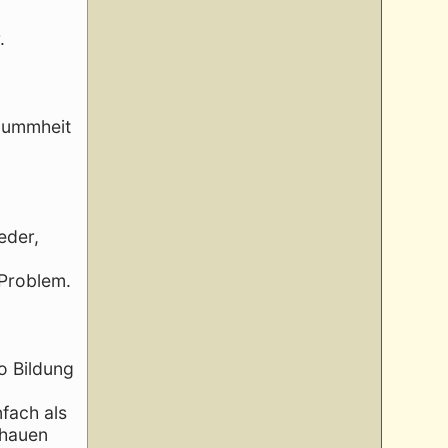
.
 Dummheit
eder,
 Problem.
wo Bildung
nfach als
chauen