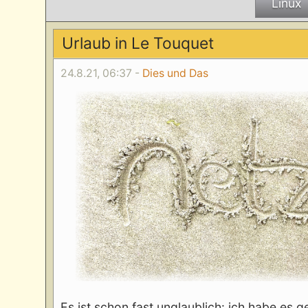
Linux
Urlaub in Le Touquet
24.8.21, 06:37 -
Dies und Das
Es ist schon fast unglaublich: ich habe es g