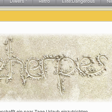
Diwers ¹
Retro
Elite:Dangerous
Ni
eschafft ein paar Tage Urlaub einzutrichten.