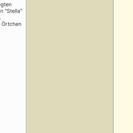
egten
 "Stella"
.
m Örtchen