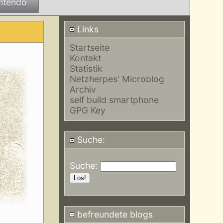
ntendo
Links
Startseite
Kontakt
Statistik
Netzherpes' Microblog
Archiv
self build smartphone
GPG Key
Suche:
Suche:
befreundete blogs