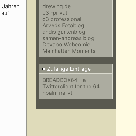
drewing.de
b Jahren
c3 -privat
 auf
c3 professional
Arveds Fotoblog
andis gartenblog
samen-andreas blog
Devabo Webcomic
Mainhatten Moments
Zufällige Eintrage
BREADBOX64 - a
Twitterclient for the 64
hpalm nervt!