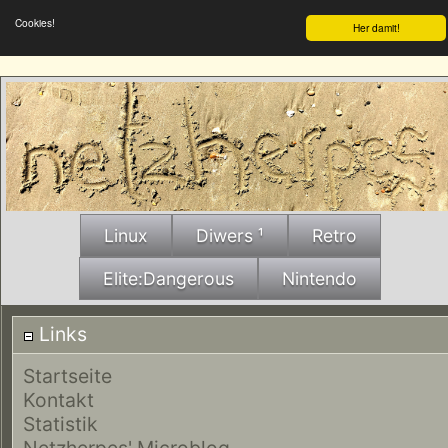
Cookies!
Her damit!
Linux
Diwers ¹
Retro
Elite:Dangerous
Nintendo
Links
Startseite
Kontakt
Statistik
Netzherpes' Microblog