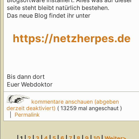
seite steht bleibt natürlich bestehen.
Das neue Blog findet ihr unter
https://netzherpes.de
Bis dann dort
Euer Webdoktor
kommentare anschauen (abgeben
derzeit deaktiviert)
( 13259 mal angeschaut )
|
Permalink
| 1 |
2
|
3
|
4
|
5
|
6
|
7
|
8
|
9
|
10
|
Weiter>