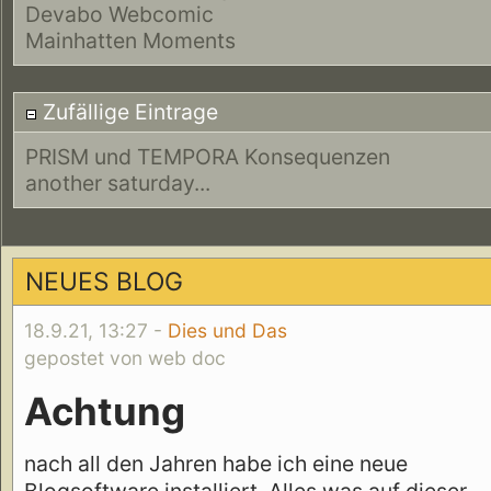
Devabo Webcomic
Mainhatten Moments
Zufällige Eintrage
PRISM und TEMPORA Konsequenzen
another saturday...
NEUES BLOG
18.9.21, 13:27 -
Dies und Das
gepostet von web doc
Achtung
nach all den Jahren habe ich eine neue
Blogsoftware installiert. Alles was auf dieser