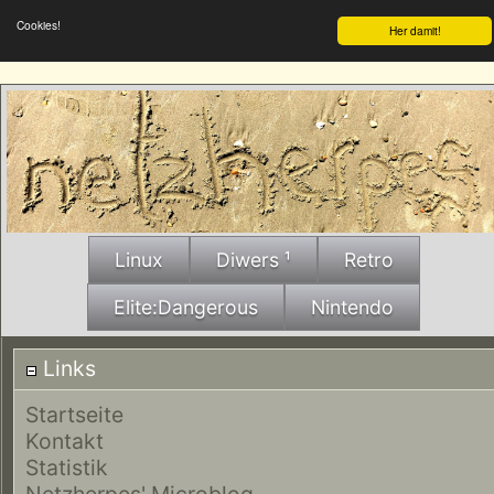
Cookies!
Her damit!
Linux
Diwers ¹
Retro
Elite:Dangerous
Nintendo
Links
Startseite
Kontakt
Statistik
Netzherpes' Microblog