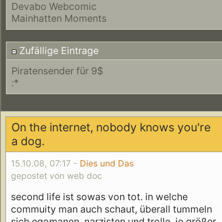
Devabo Webcomic
Mainhatten Moments
Zufällige Eintrage
Piratensender für 9$
:*
On the internet, nobody knows you're
a dog.
15.10.08, 07:17 -
Dies und Das
gepostet von web doc
second life ist sowas von tot. in welche
commuity man auch schaut, überall tummeln
sich egomanen, narzisten und trolle. je größer