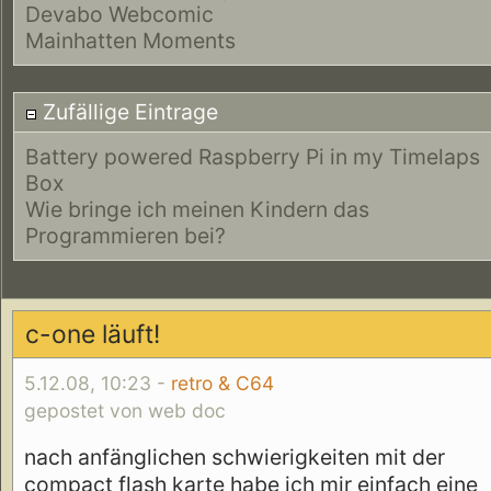
Devabo Webcomic
Mainhatten Moments
Zufällige Eintrage
Battery powered Raspberry Pi in my Timelaps
Box
Wie bringe ich meinen Kindern das
Programmieren bei?
c-one läuft!
5.12.08, 10:23 -
retro & C64
gepostet von web doc
nach anfänglichen schwierigkeiten mit der
compact flash karte habe ich mir einfach eine