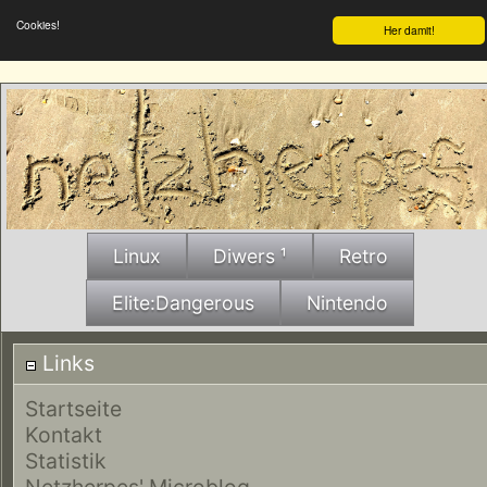
Cookies!
Her damit!
Linux
Diwers ¹
Retro
Elite:Dangerous
Nintendo
Links
Startseite
Kontakt
Statistik
Netzherpes' Microblog