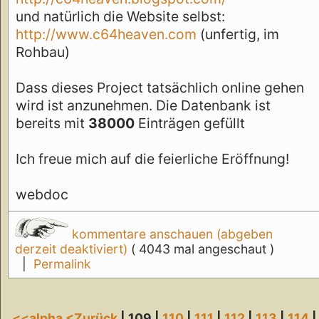
und natürlich die Website selbst:
http://www.c64heaven.com
(unfertig, im
Rohbau)
Dass dieses Project tatsächlich online gehen
wird ist anzunehmen. Die Datenbank ist
bereits mit
38000
Einträgen gefüllt
Ich freue mich auf die feierliche Eröffnung!
webdoc
kommentare anschauen (abgeben
derzeit deaktiviert)
( 4043 mal angeschaut )
|
Permalink
<<alpha
<Zurück
| 109 |
110
|
111
|
112
|
113
|
114
|