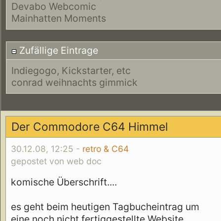
Devabo Webcomic
Mainhatten Moments
Zufällige Eintrage
Indiegogo, Kickstarter, etc
conrad weihnachts gimmick
Der Commodore C64 Himmel
30.12.08, 12:25 -
retro & C64
gepostet von web doc
komische Überschrift....
es geht beim heutigen Tagbucheintrag um
eine noch nicht fertiggestellte Website.