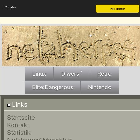
Cookies!
Her damit!
Linux
Diwers ¹
Retro
Elite:Dangerous
Nintendo
Links
Startseite
Kontakt
Statistik
Netzherpes' Microblog