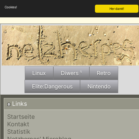
Cookies!
Her damit!
Linux
Diwers ¹
Retro
Elite:Dangerous
Nintendo
Links
Startseite
Kontakt
Statistik
Netzherpes' Microblog