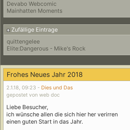
Devabo Webcomic
Mainhatten Moments
Zufällige Eintrage
quittengelee
Elite:Dangerous - Mike's Rock
Frohes Neues Jahr 2018
2.1.18, 09:23 -
Dies und Das
gepostet von web doc
Liebe Besucher,
ich wünsche allen die sich hier her verirren
einen guten Start in das Jahr.