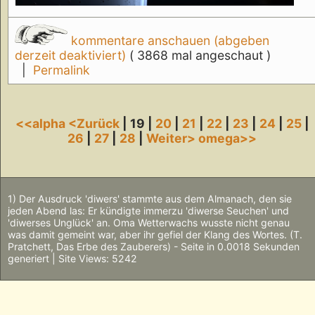
kommentare anschauen (abgeben
derzeit deaktiviert)
( 3868 mal angeschaut )
|
Permalink
<<alpha
<Zurück
| 19 |
20
|
21
|
22
|
23
|
24
|
25
|
26
|
27
|
28
|
Weiter>
omega>>
1) Der Ausdruck 'diwers' stammte aus dem Almanach, den sie
jeden Abend las: Er kündigte immerzu 'diwerse Seuchen' und
'diwerses Unglück' an. Oma Wetterwachs wusste nicht genau
was damit gemeint war, aber ihr gefiel der Klang des Wortes. (T.
Pratchett, Das Erbe des Zauberers) - Seite in 0.0018 Sekunden
generiert | Site Views: 5242