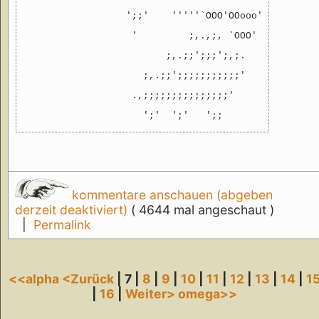
                  ';;'    '''''`OOO'OOooo' ''' ;'   
                   '         ;,.,;, `OOO'

                         ;,.;;';;;';,;.

                     ;,.;;';;;;;;;;;;;'

                   .,;;;;;;;;;;;;;;;'

kommentare anschauen (abgeben
derzeit deaktiviert)
( 4644 mal angeschaut )
|
Permalink
<<alpha
<Zurück
| 7 |
8
|
9
|
10
|
11
|
12
|
13
|
14
|
1
|
16
|
Weiter>
omega>>