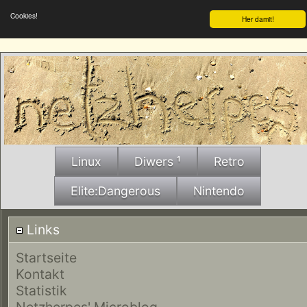
Cookies!
Her damit!
Linux
Diwers ¹
Retro
Elite:Dangerous
Nintendo
Links
Startseite
Kontakt
Statistik
Netzherpes' Microblog