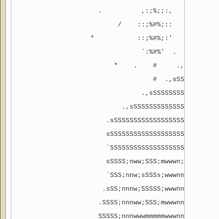
                     .          ,:;%;;:,           *
                          /    ::;%#%;::   *    .

                   *           ::;%#%;:'

                                `:%#%'  .   .,,.

                         *    .    #     .,sSSSSs

                                   #  .,sSSSSSSSS

                                .,sSSSSSSSSSSSS'

                           .,sSSSSSSSSSSSSSSSSSs,

                       .sSSSSSSSSSSSSSSSSSSSSSSSS

                       sSSSSSSSSSSSSSSSSSSSSSSSS'

                       `SSSSSSSSSSSSSSSSSSSSSSS'

                       sSSSS;nww;SSS;mwwwn;SSSSs

                       `SSS;nnw;sSSSs;wwwnnn;SSSs

                      .sSS;nnnw;SSSSS;wwwnnn%;SSS

                     .SSSS;nnnww;SSS;mwwwnnn%;SS'

                     SSSSS;nnnwwwmmmmmwwwnnn%%;
