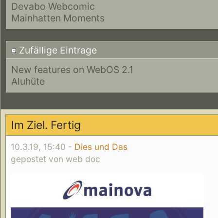
Devabo Webcomic
Mainhatten Moments
Zufällige Eintrage
New features on WebOS 2.1
Aluhüte
Im Ziel. Fertig
10.3.19, 15:40 -
Dies und Das
gepostet von web doc