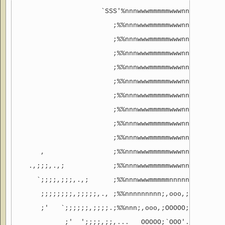
                     `SSS'%nnnwwwmmmmmwwwnnn%%;

                        ;%%nnnwwwmmmmmwwwnnn%%;

                        ;%%nnnwwwmmmmmwwwnnn%%;

                        ;%%nnnwwwmmmmmwwwnnn%%;

                        ;%%nnnwwwmmmmmwwwnnn%%;

                        ;%%nnnwwwmmmmmwwwnnn%%;

                        ;%%nnnwwwmmmmmwwwnnn%%;

                        ;%%nnnwwwmmmmmwwwnnn%%;

                        ;%%nnnwwwmmmmmwwwnnn%%;

                        ;%%nnnwwwmmmmmwwwnnn%%;

      ,                 ;%%nnnwwwmmmmmwwwnnn%%;

   .,;;;,.,;            ;%%nnnwwwmmmmmwwwnnn%%;     
     `;;;;,;;;,.,;      ;%%nnnwwwmmmmmnnnnnn%%;  ,  
      ;;;;;;;;,;;;;;,., ;%%nnnnnnnnn;,ooo,;n%%;   ;;
      ;'   `;;;;;;,;;;;.;%%nnn;,ooo,;OOOOO;n%%;  .;;
            ;'  ';;;;,;;,...   OOOOO;`OOO'..,,;,;;,;