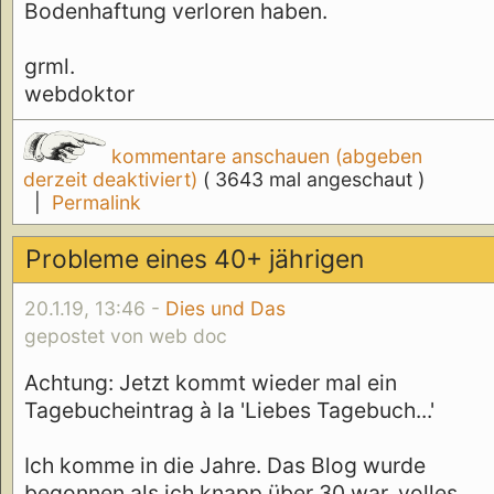
Bodenhaftung verloren haben.
grml.
webdoktor
kommentare anschauen (abgeben
derzeit deaktiviert)
( 3643 mal angeschaut )
|
Permalink
Probleme eines 40+ jährigen
20.1.19, 13:46 -
Dies und Das
gepostet von web doc
Achtung: Jetzt kommt wieder mal ein
Tagebucheintrag à la 'Liebes Tagebuch...'
Ich komme in die Jahre. Das Blog wurde
begonnen als ich knapp über 30 war, volles