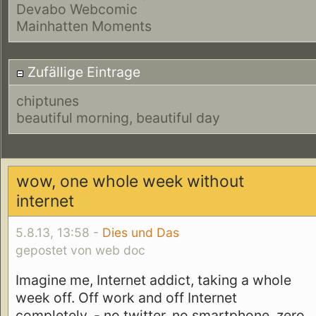
Devabo Webcomic
Mainhatten Moments
Zufällige Eintrage
chiptunes
beautiful morning, beautiful day
wow, one whole week without
internet
5.8.13, 13:58 -
Dies und Das
gepostet von web doc
Imagine me, Internet addict, taking a whole
week off. Off work and off Internet
completely. - no twitter, no smartphone, zero