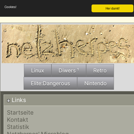
Cookies!
Her damit!
Linux
Diwers ¹
Retro
Elite:Dangerous
Nintendo
Links
Startseite
Kontakt
Statistik
Netzherpes' Microblog