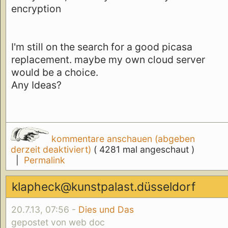
encryption
I'm still on the search for a good picasa
replacement. maybe my own cloud server
would be a choice.
Any Ideas?
kommentare anschauen (abgeben
derzeit deaktiviert)
( 4281 mal angeschaut )
|
Permalink
klapheck@kunstpalast.düsseldorf
20.7.13, 07:56 -
Dies und Das
gepostet von web doc