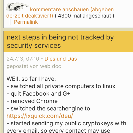
kommentare anschauen (abgeben
derzeit deaktiviert)
( 4300 mal angeschaut )
|
Permalink
next steps in being not tracked by
security services
24.7.13, 07:10 -
Dies und Das
gepostet von web doc
WEll, so far I have:
- switched all private computers to linux
- quit Facebook and G+
- removed Chrome
- switched the searchengine to
https://ixquick.com/deu/
- started sending my public cryptokeys with
every email, so every contact may use