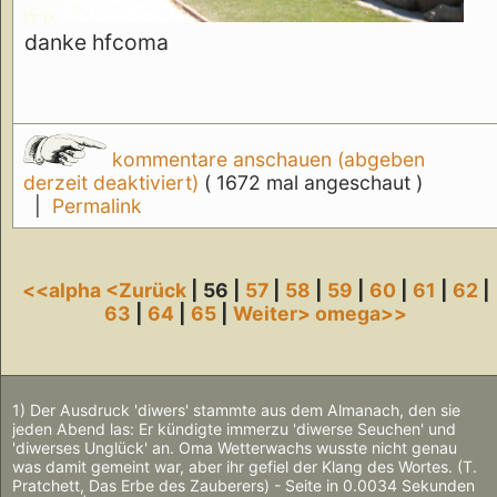
danke hfcoma
kommentare anschauen (abgeben
derzeit deaktiviert)
( 1672 mal angeschaut )
|
Permalink
<<alpha
<Zurück
| 56 |
57
|
58
|
59
|
60
|
61
|
62
|
63
|
64
|
65
|
Weiter>
omega>>
1) Der Ausdruck 'diwers' stammte aus dem Almanach, den sie
jeden Abend las: Er kündigte immerzu 'diwerse Seuchen' und
'diwerses Unglück' an. Oma Wetterwachs wusste nicht genau
was damit gemeint war, aber ihr gefiel der Klang des Wortes. (T.
Pratchett, Das Erbe des Zauberers) - Seite in 0.0034 Sekunden