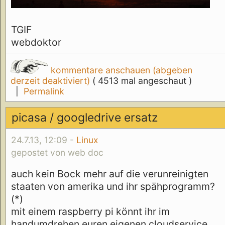
TGIF
webdoktor
kommentare anschauen (abgeben
derzeit deaktiviert)
( 4513 mal angeschaut )
|
Permalink
picasa / googledrive ersatz
24.7.13, 12:09 -
Linux
gepostet von web doc
auch kein Bock mehr auf die verunreinigten
staaten von amerika und ihr spähprogramm?
(*)
mit einem raspberry pi könnt ihr im
handumdrehen euren eigenen cloudservice