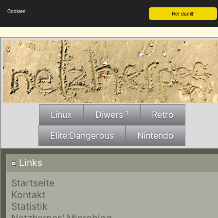
Cookies!
Her damit!
Linux
Diwers ¹
Retro
Elite:Dangerous
Nintendo
Links
Startseite
Kontakt
Statistik
Netzherpes' Microblog