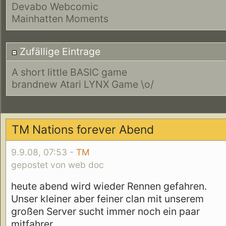
Devabo Webcomic
Mainhatten Moments
Zufällige Eintrage
A short little BASIC game
brandnew Atari LYNX Game \o/
TM Nations forever Abend
9.9.08, 07:53 -
TM
gepostet von web doc
heute abend wird wieder Rennen gefahren.
Unser kleiner aber feiner clan mit unserem
großen Server sucht immer noch ein paar
mitfahrer.