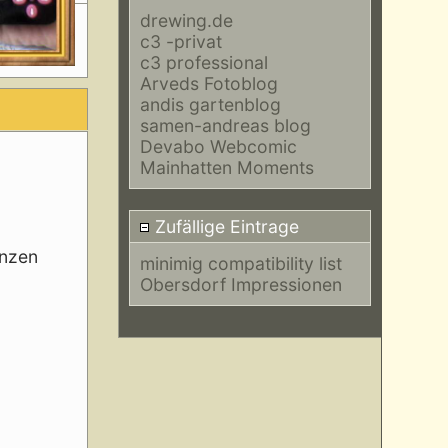
drewing.de
c3 -privat
c3 professional
Arveds Fotoblog
andis gartenblog
samen-andreas blog
Devabo Webcomic
Mainhatten Moments
Zufällige Eintrage
enzen
minimig compatibility list
Obersdorf Impressionen