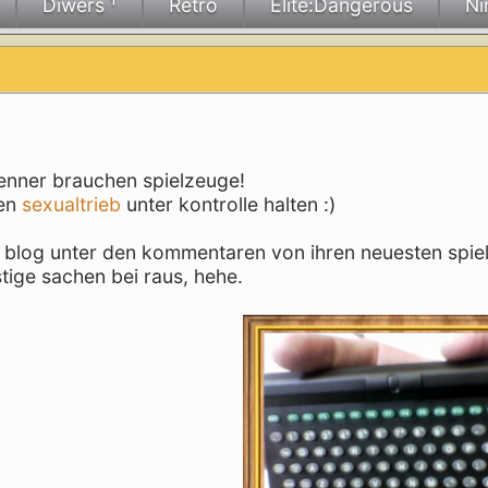
Diwers ¹
Retro
Elite:Dangerous
Ni
aenner brauchen spielzeuge!
ken
sexualtrieb
unter kontrolle halten :)
im blog unter den kommentaren von ihren neuesten spi
stige sachen bei raus, hehe.