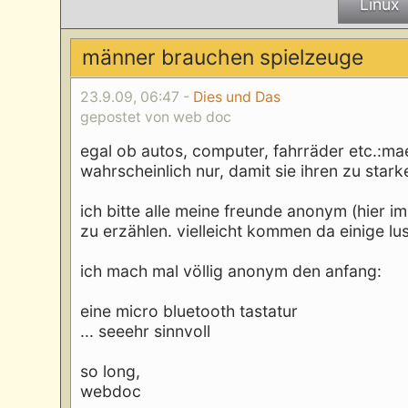
Linux
männer brauchen spielzeuge
23.9.09, 06:47 -
Dies und Das
gepostet von web doc
egal ob autos, computer, fahrräder etc.:m
wahrscheinlich nur, damit sie ihren zu star
ich bitte alle meine freunde anonym (hier 
zu erzählen. vielleicht kommen da einige lu
ich mach mal völlig anonym den anfang:
eine micro bluetooth tastatur
... seeehr sinnvoll
so long,
webdoc