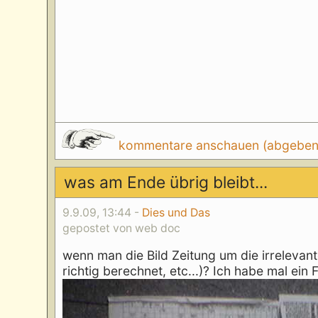
kommentare anschauen (abgeben d
was am Ende übrig bleibt...
9.9.09, 13:44 -
Dies und Das
gepostet von web doc
wenn man die Bild Zeitung um die irrelevant
richtig berechnet, etc...)? Ich habe mal ein