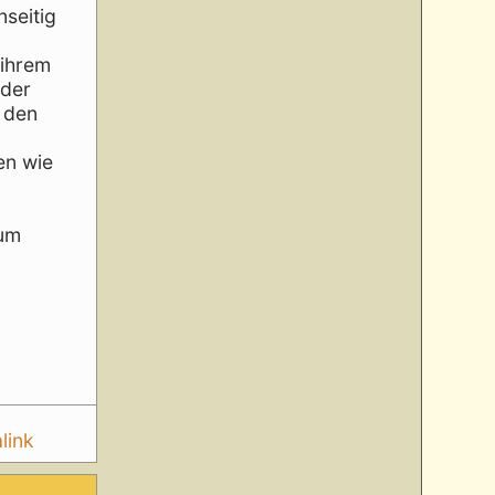
nseitig
 ihrem
 der
r den
en wie
zum
link