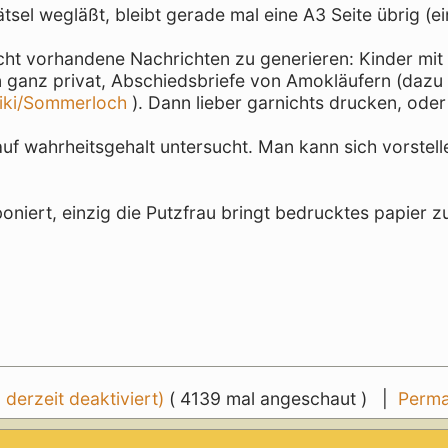
sel wegläßt, bleibt gerade mal eine A3 Seite übrig (ei
cht vorhandene Nachrichten zu generieren: Kinder mit
en ganz privat, Abschiedsbriefe von Amokläufern (dazu
wiki/Sommerloch
). Dann lieber garnichts drucken, ode
 auf wahrheitsgehalt untersucht. Man kann sich vorstell
oniert, einzig die Putzfrau bringt bedrucktes papier 
erzeit deaktiviert)
( 4139 mal angeschaut ) |
Perma