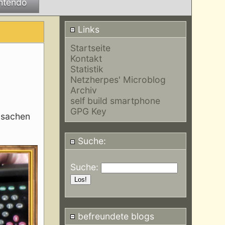
ntendo
Links
Startseite
Kontakt
Statistik
Netzherpes' Microblog
Archiv
self build smartphone
GPG Key
elsachen
Suche:
Suche:
befreundete blogs