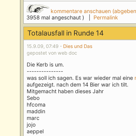
kommentare anschauen (abgeben d
3958 mal angeschaut ) |
Permalink
Totalausfall in Runde 14
15.9.09, 07:49 -
Dies und Das
gepostet von web doc
Die Kerb is um.
---------------
was soll ich sagen. Es war wieder mal eine
aufgezeigt. nach dem 14 Bier war ich tilt.
Mitgemacht haben dieses Jahr
Sebo
hfcoma
maddin
marc
jojo
aeppel