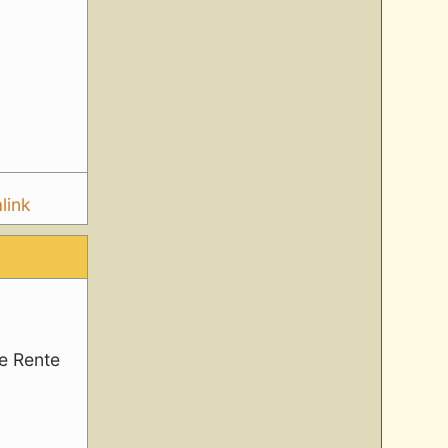
link
ne Rente