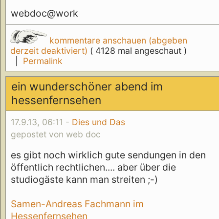
webdoc@work
kommentare anschauen (abgeben
derzeit deaktiviert)
( 4128 mal angeschaut )
|
Permalink
ein wunderschöner abend im
hessenfernsehen
17.9.13, 06:11 -
Dies und Das
gepostet von web doc
es gibt noch wirklich gute sendungen in den
öffentlich rechtlichen.... aber über die
studiogäste kann man streiten ;-)
Samen-Andreas Fachmann im
Hessenfernsehen