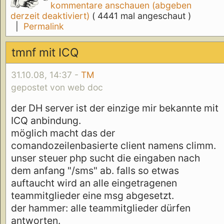
kommentare anschauen (abgeben
derzeit deaktiviert)
( 4441 mal angeschaut )
|
Permalink
tmnf mit ICQ
31.10.08, 14:37 -
TM
gepostet von web doc
der DH server ist der einzige mir bekannte mit
ICQ anbindung.
möglich macht das der
comandozeilenbasierte client namens climm.
unser steuer php sucht die eingaben nach
dem anfang "/sms" ab. falls so etwas
auftaucht wird an alle eingetragenen
teammitglieder eine msg abgesetzt.
der hammer: alle teammitglieder dürfen
antworten.