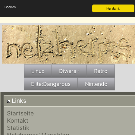
Cookies!
Her damit!
Linux
Diwers ¹
Retro
Elite:Dangerous
Nintendo
Links
Startseite
Kontakt
Statistik
Netzherpes' Microblog