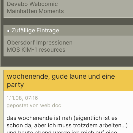
Devabo Webcomic
Mainhatten Moments
Zufällige Eintrage
Obersdorf Impressionen
MOS KIM-1 resources
wochenende, gude laune und eine
party
1.11.08, 07:16
gepostet von web doc
das wochenende ist nah (eigentlich ist es
schon da, aber ich muss trotzdem arbeiten...)
und heute abend werde ich mich auf eine