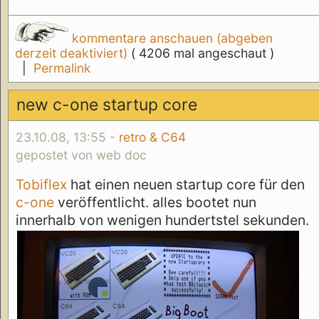
kommentare anschauen (abgeben
derzeit deaktiviert)
( 4206 mal angeschaut )
|
Permalink
new c-one startup core
23.10.08, 13:55 -
retro & C64
gepostet von web doc
Tobiflex
hat einen neuen startup core für den
c-one
veröffentlicht. alles bootet nun
innerhalb von wenigen hundertstel sekunden.