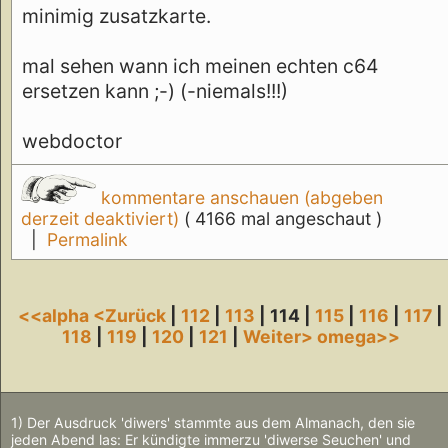
minimig zusatzkarte.
mal sehen wann ich meinen echten c64
ersetzen kann ;-) (-niemals!!!)
webdoctor
kommentare anschauen (abgeben
derzeit deaktiviert)
( 4166 mal angeschaut )
|
Permalink
<<alpha
<Zurück
|
112
|
113
| 114 |
115
|
116
|
117
|
118
|
119
|
120
|
121
|
Weiter>
omega>>
1) Der Ausdruck 'diwers' stammte aus dem Almanach, den sie
jeden Abend las: Er kündigte immerzu 'diwerse Seuchen' und