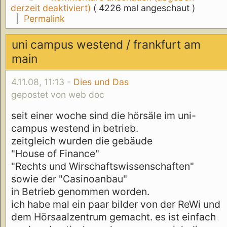
derzeit deaktiviert)
( 4226 mal angeschaut )
|
Permalink
uni campus westend / frankfurt am
main
4.11.08, 11:13 -
Dies und Das
gepostet von web doc
seit einer woche sind die hörsäle im uni-
campus westend in betrieb.
zeitgleich wurden die gebäude
"House of Finance"
"Rechts und Wirschaftswissenschaften"
sowie der "Casinoanbau"
in Betrieb genommen worden.
ich habe mal ein paar bilder von der ReWi und
dem Hörsaalzentrum gemacht. es ist einfach