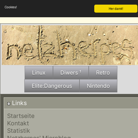
Cookies!
Her damit!
Linux
Diwers ¹
Retro
Elite:Dangerous
Nintendo
Links
Startseite
Kontakt
Statistik
Netzherpes' Microblog