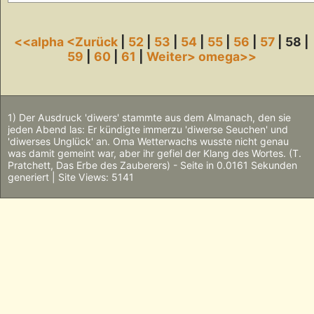
<<alpha
<Zurück
|
52
|
53
|
54
|
55
|
56
|
57
| 58 |
59
|
60
|
61
|
Weiter>
omega>>
1) Der Ausdruck 'diwers' stammte aus dem Almanach, den sie
jeden Abend las: Er kündigte immerzu 'diwerse Seuchen' und
'diwerses Unglück' an. Oma Wetterwachs wusste nicht genau
was damit gemeint war, aber ihr gefiel der Klang des Wortes. (T.
Pratchett, Das Erbe des Zauberers) - Seite in 0.0161 Sekunden
generiert | Site Views: 5141