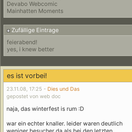
Devabo Webcomic
Mainhatten Moments
Zufällige Eintrage
feierabend!
yes, i knew better
es ist vorbei!
23.11.08, 17:25 -
Dies und Das
gepostet von web doc
naja, das winterfest is rum :D
war ein echter knaller. leider waren deutlich
weniger besucher da als bei den letzten