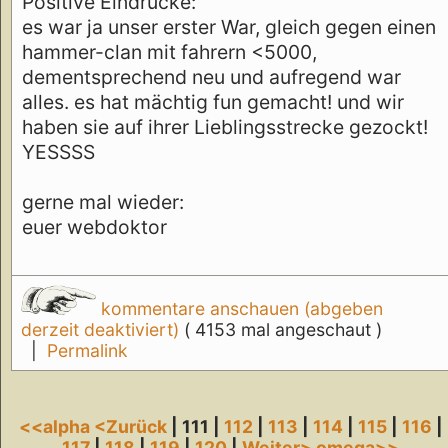
Positive Eindrücke:
es war ja unser erster War, gleich gegen einen
hammer-clan mit fahrern <5000,
dementsprechend neu und aufregend war
alles. es hat mächtig fun gemacht! und wir
haben sie auf ihrer Lieblingsstrecke gezockt!
YESSSS
gerne mal wieder:
euer webdoktor
kommentare anschauen (abgeben
derzeit deaktiviert)
( 4153 mal angeschaut )
|
Permalink
<<alpha
<Zurück
| 111 |
112
|
113
|
114
|
115
|
116
|
117
|
118
|
119
|
120
|
Weiter>
omega>>