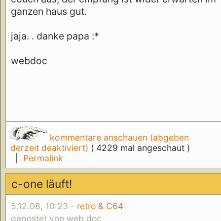
ganzen haus gut.
jaja. . danke papa :*
webdoc
kommentare anschauen (abgeben
derzeit deaktiviert)
( 4229 mal angeschaut )
|
Permalink
c-one läuft!
5.12.08, 10:23 -
retro & C64
gepostet von web doc