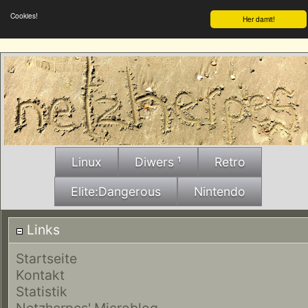
Cookies!
Her damit!
Linux
Diwers ¹
Retro
Elite:Dangerous
Nintendo
Links
Startseite
Kontakt
Statistik
Netzherpes' Microblog