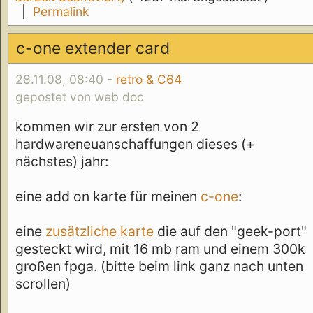
|
Permalink
c-one extender card
28.11.08, 08:40 -
retro & C64
gepostet von web doc
kommen wir zur ersten von 2
hardwareneuanschaffungen dieses (+
nächstes) jahr:
eine add on karte für meinen
c-one
:
eine
zusätzliche karte
die auf den "geek-port"
gesteckt wird, mit 16 mb ram und einem 300k
großen fpga. (bitte beim link ganz nach unten
scrollen)