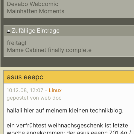
Devabo Webcomic
Mainhatten Moments
Zufällige Eintrage
freitag!
Mame Cabinet finally complete
asus eeepc
10.12.08, 12:07 -
Linux
gepostet von web doc
hallali hier auf meinem kleinen technikblog.
ein verfrühtest weihnachsgeschenk ist letzte
woche angekommen: der asus eeepc 701 4g /