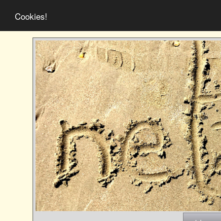
Cookies!