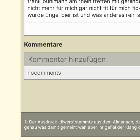
frank buhlmann am rhein treffen mit gerlind
nicht mehr für mich gar nicht fit für mich f
wurde Engel bier ist und was anderes rein 
--------------------------------------------
Kommentare
Kommentar hinzufügen
nocomments
1) Der Ausdruck 'diwers' stammte aus dem Almanach, de
genau was damit gemeint war, aber ihr gefiel der Klang 