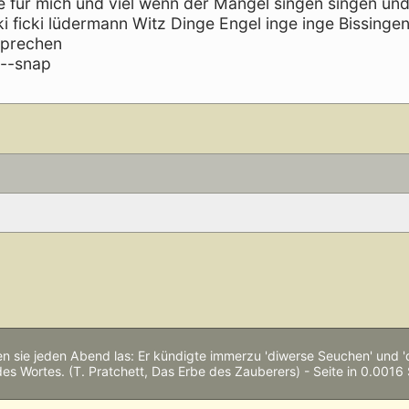
e für mich und viel wenn der Mangel singen singen und
icki ficki lüdermann Witz Dinge Engel inge inge Bissinge
sprechen
---snap
n sie jeden Abend las: Er kündigte immerzu 'diwerse Seuchen' und 
des Wortes. (T. Pratchett, Das Erbe des Zauberers) - Seite in 0.0016