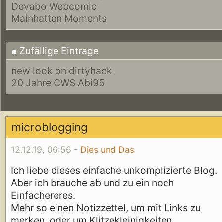
Devabo Webcomic
Mainhatten Moments
Zufällige Eintrage
new look on dirtyhack
20 Jahre CWS Abi95
microblogging
12.12.19, 06:56 -
Dies und Das
Ich liebe dieses einfache unkomplizierte Blog.
Aber ich brauche ab und zu ein noch
Einfachereres.
Mehr so einen Notizzettel, um mit Links zu
merken, oder um Klitzekleinigkeiten