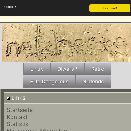
Cookies!
Her damit!
Linux
Diwers ¹
Retro
Elite:Dangerous
Nintendo
Links
Startseite
Kontakt
Statistik
Netzherpes' Microblog