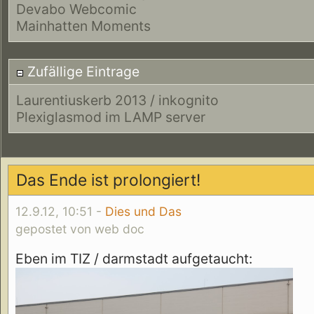
Devabo Webcomic
Mainhatten Moments
Zufällige Eintrage
Laurentiuskerb 2013 / inkognito
Plexiglasmod im LAMP server
Das Ende ist prolongiert!
12.9.12, 10:51 -
Dies und Das
gepostet von web doc
Eben im TIZ / darmstadt aufgetaucht: