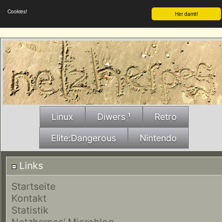
Cookies!
Her damit!
Linux
Diwers ¹
Retro
Elite:Dangerous
Nintendo
Links
Startseite
Kontakt
Statistik
Netzherpes' Microblog