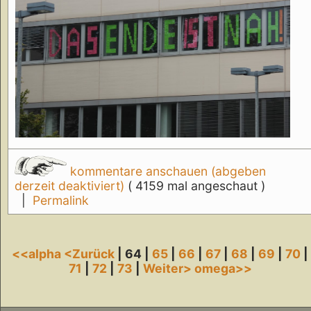
kommentare anschauen (abgeben
derzeit deaktiviert)
( 4159 mal angeschaut )
|
Permalink
<<alpha
<Zurück
| 64 |
65
|
66
|
67
|
68
|
69
|
70
|
71
|
72
|
73
|
Weiter>
omega>>