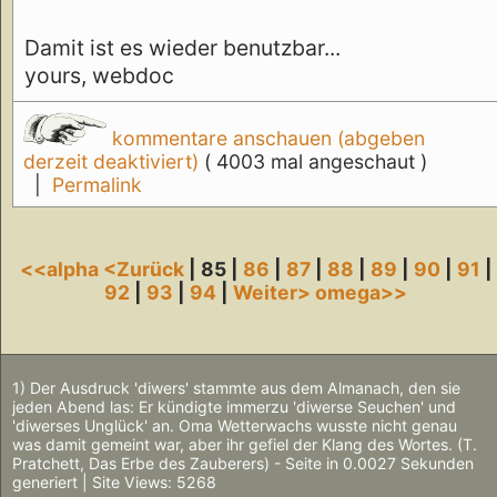
Damit ist es wieder benutzbar...
yours, webdoc
kommentare anschauen (abgeben
derzeit deaktiviert)
( 4003 mal angeschaut )
|
Permalink
<<alpha
<Zurück
| 85 |
86
|
87
|
88
|
89
|
90
|
91
|
92
|
93
|
94
|
Weiter>
omega>>
1) Der Ausdruck 'diwers' stammte aus dem Almanach, den sie
jeden Abend las: Er kündigte immerzu 'diwerse Seuchen' und
'diwerses Unglück' an. Oma Wetterwachs wusste nicht genau
was damit gemeint war, aber ihr gefiel der Klang des Wortes. (T.
Pratchett, Das Erbe des Zauberers) - Seite in 0.0027 Sekunden
generiert | Site Views: 5268