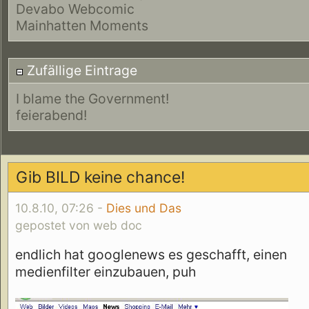
Devabo Webcomic
Mainhatten Moments
Zufällige Eintrage
I blame the Government!
feierabend!
Gib BILD keine chance!
10.8.10, 07:26 -
Dies und Das
gepostet von web doc
endlich hat googlenews es geschafft, einen
medienfilter einzubauen, puh