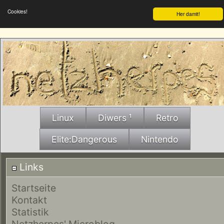
Cookies!
Her damit!
Linux
Diwers ¹
Retro
Elite:Dangerous
Nintendo
Links
Startseite
Kontakt
Statistik
Netzherpes' Microblog