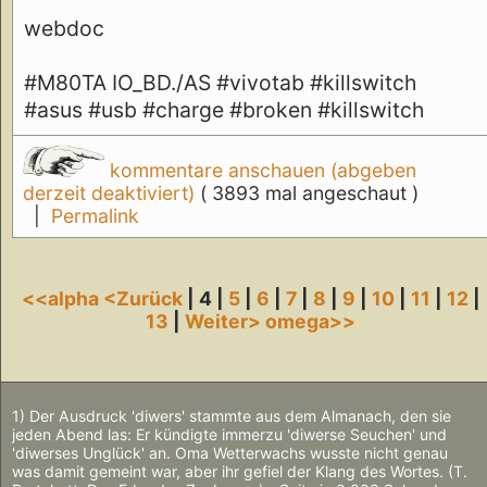
webdoc
#M80TA IO_BD./AS #vivotab #killswitch
#asus #usb #charge #broken #killswitch
kommentare anschauen (abgeben
derzeit deaktiviert)
( 3893 mal angeschaut )
|
Permalink
<<alpha
<Zurück
| 4 |
5
|
6
|
7
|
8
|
9
|
10
|
11
|
12
|
13
|
Weiter>
omega>>
1) Der Ausdruck 'diwers' stammte aus dem Almanach, den sie
jeden Abend las: Er kündigte immerzu 'diwerse Seuchen' und
'diwerses Unglück' an. Oma Wetterwachs wusste nicht genau
was damit gemeint war, aber ihr gefiel der Klang des Wortes. (T.