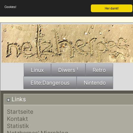
Cookies!
Her damit!
Linux
Diwers ¹
Retro
Elite:Dangerous
Nintendo
Links
Startseite
Kontakt
Statistik
Netzherpes' Microblog