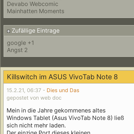
Devabo Webcomic
Mainhatten Moments
Zufällige Eintrage
google +1
Angst 2
Killswitch im ASUS VivoTab Note 8
15.2.21, 06:37 -
Dies und Das
gepostet von web doc
Mein in die Jahre gekommenes altes
Windows Tablet (Asus VivoTab Note 8) ließ
sich nicht mehr laden.
Der einzige Port dieses kleinen