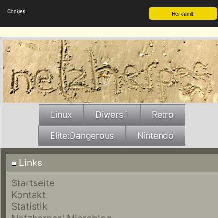
Cookies!
Her damit!
Linux
Diwers ¹
Retro
Elite:Dangerous
Nintendo
Links
Startseite
Kontakt
Statistik
Netzherpes' Microblog