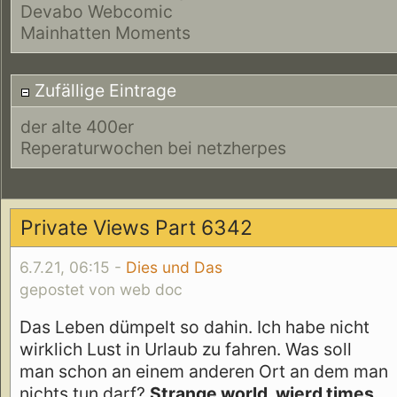
Devabo Webcomic
Mainhatten Moments
Zufällige Eintrage
der alte 400er
Reperaturwochen bei netzherpes
Private Views Part 6342
6.7.21, 06:15 -
Dies und Das
gepostet von web doc
Das Leben dümpelt so dahin. Ich habe nicht
wirklich Lust in Urlaub zu fahren. Was soll
man schon an einem anderen Ort an dem man
nichts tun darf?
Strange world, wierd times.