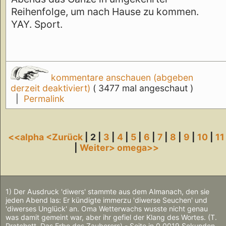
Reihenfolge, um nach Hause zu kommen.
YAY. Sport.
kommentare anschauen (abgeben
derzeit deaktiviert)
( 3477 mal angeschaut )
|
Permalink
<<alpha
<Zurück
| 2 |
3
|
4
|
5
|
6
|
7
|
8
|
9
|
10
|
11
|
Weiter>
omega>>
1) Der Ausdruck 'diwers' stammte aus dem Almanach, den sie
jeden Abend las: Er kündigte immerzu 'diwerse Seuchen' und
'diwerses Unglück' an. Oma Wetterwachs wusste nicht genau
was damit gemeint war, aber ihr gefiel der Klang des Wortes. (T.
Pratchett, Das Erbe des Zauberers) - Seite in 0.0019 Sekunden