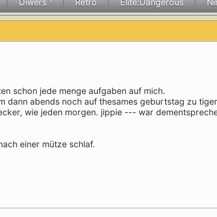
Diwers ¹
Retro
Elite:Dangerous
Ni
ten schon jede menge aufgaben auf mich.
 um dann abends noch auf thesames geburtstag zu tige
wecker, wie jeden morgen. jippie --- war dementsprech
 nach einer mütze schlaf.