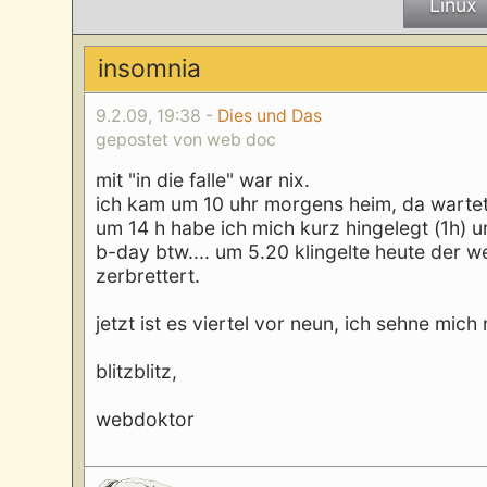
Linux
insomnia
9.2.09, 19:38 -
Dies und Das
gepostet von web doc
mit "in die falle" war nix.
ich kam um 10 uhr morgens heim, da warte
um 14 h habe ich mich kurz hingelegt (1h)
b-day btw.... um 5.20 klingelte heute der 
zerbrettert.
jetzt ist es viertel vor neun, ich sehne mich
blitzblitz,
webdoktor