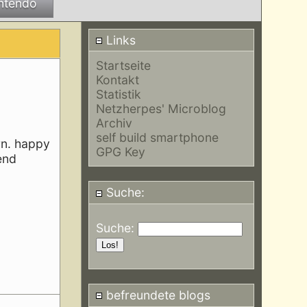
ntendo
Links
Startseite
Kontakt
Statistik
Netzherpes' Microblog
Archiv
self build smartphone
rn. happy
GPG Key
end
Suche:
Suche:
befreundete blogs