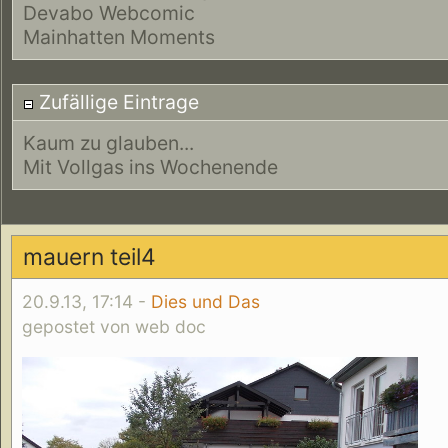
Devabo Webcomic
Mainhatten Moments
Zufällige Eintrage
Kaum zu glauben...
Mit Vollgas ins Wochenende
mauern teil4
20.9.13, 17:14 -
Dies und Das
gepostet von web doc