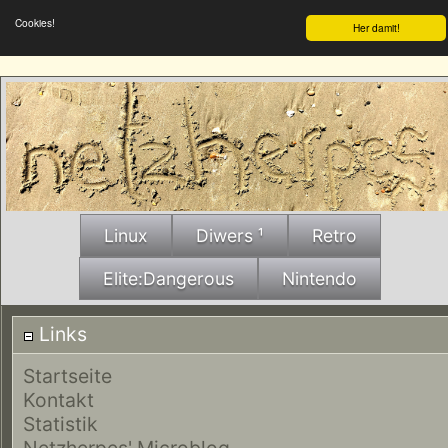
Cookies!
Her damit!
Linux
Diwers ¹
Retro
Elite:Dangerous
Nintendo
Links
Startseite
Kontakt
Statistik
Netzherpes' Microblog