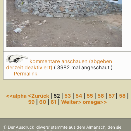
kommentare anschauen (abgeben
derzeit deaktiviert)
( 3982 mal angeschaut )
|
Permalink
<<alpha
<Zurück
| 52 |
53
|
54
|
55
|
56
|
57
|
58
|
59
|
60
|
61
|
Weiter>
omega>>
1) Der Ausdruck 'diwers' stammte aus dem Almanach, den sie