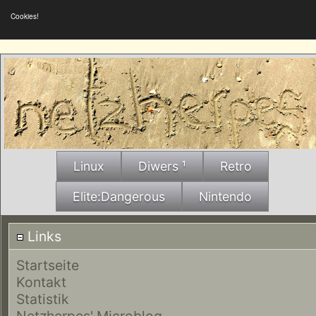
Cookies!
Linux
Diwers ¹
Retro
Elite:Dangerous
Nintendo
Links
Startseite
Kontakt
Statistik
Netzherpes' Microblog