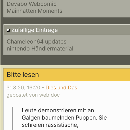
Devabo Webcomic
Mainhatten Moments
Zufällige Eintrage
Chameleon64 updates
nintendo Händlermaterial
Bitte lesen
31.8.20, 16:20 -
Dies und Das
gepostet von web doc
Leute demonstrieren mit an
Galgen baumelnden Puppen. Sie
schreien rassistische,