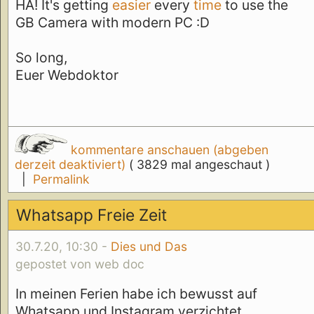
HA! It's getting
easier
every
time
to use the
GB Camera with modern PC :D
So long,
Euer Webdoktor
kommentare anschauen (abgeben
derzeit deaktiviert)
( 3829 mal angeschaut )
|
Permalink
Whatsapp Freie Zeit
30.7.20, 10:30 -
Dies und Das
gepostet von web doc
In meinen Ferien habe ich bewusst auf
Whatsapp und Instagram verzichtet.