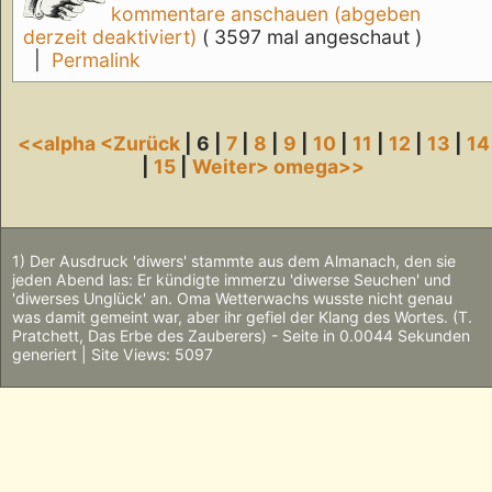
kommentare anschauen (abgeben
derzeit deaktiviert)
( 3597 mal angeschaut )
|
Permalink
<<alpha
<Zurück
| 6 |
7
|
8
|
9
|
10
|
11
|
12
|
13
|
14
|
15
|
Weiter>
omega>>
1) Der Ausdruck 'diwers' stammte aus dem Almanach, den sie
jeden Abend las: Er kündigte immerzu 'diwerse Seuchen' und
'diwerses Unglück' an. Oma Wetterwachs wusste nicht genau
was damit gemeint war, aber ihr gefiel der Klang des Wortes. (T.
Pratchett, Das Erbe des Zauberers) - Seite in 0.0044 Sekunden
generiert | Site Views: 5097