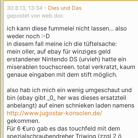
30.8.13, 13:34 -
Dies und Das
gepostet von web doc
ich kann diese fummelei nicht lassen... also
weder noch :-D
in diesem fall meine ich die tüftelsache:
mein oller, auf ebay für winziges geld
erstandener Nintendo DS (urvieh) hatte ein
miserablen touchscreen. total verkratzt, kaum
genaue eingaben mit dem stift möglich.
also hab ich mich ein wenig umgeschaut und
bin (ebay gibt _0_ her was dieses ersatzteil
anbelangt) auf einen schnieken laden namens
http://www.jugostar-konsolen.de/
gekommen.
Für 6 €uro gab es das touchfeld mit dem
spezialschraubendreher Triwing (zzgl 2 ö