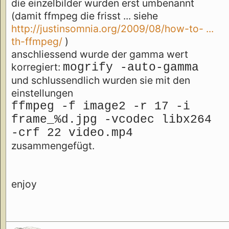
die einzelbilder wurden erst umbenannt
(damit ffmpeg die frisst ... siehe
http://justinsomnia.org/2009/08/how-to- ...
th-ffmpeg/
)
anschliessend wurde der gamma wert
korregiert:
mogrify -auto-gamma
und schlussendlich wurden sie mit den
einstellungen
ffmpeg -f image2 -r 17 -i
frame_%d.jpg -vcodec libx264
-crf 22 video.mp4
zusammengefügt.
enjoy