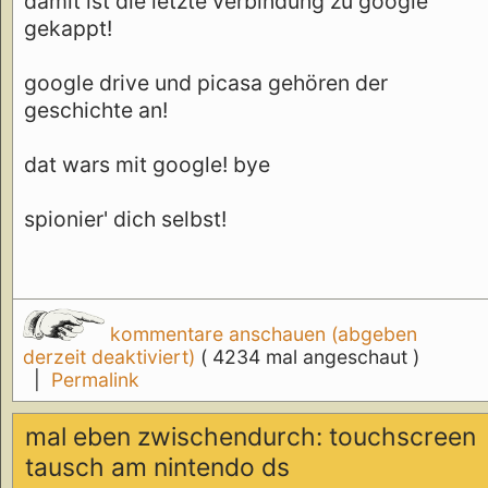
damit ist die letzte verbindung zu google
gekappt!
google drive und picasa gehören der
geschichte an!
dat wars mit google! bye
spionier' dich selbst!
kommentare anschauen (abgeben
derzeit deaktiviert)
( 4234 mal angeschaut )
|
Permalink
mal eben zwischendurch: touchscreen
tausch am nintendo ds