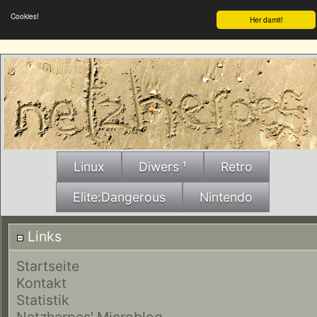
Cookies!
Her damit!
Linux
Diwers ¹
Retro
Elite:Dangerous
Nintendo
Links
Startseite
Kontakt
Statistik
Netzherpes' Microblog