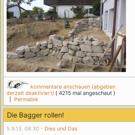
kommentare anschauen (abgeben
derzeit deaktiviert)
( 4215 mal angeschaut )
|
Permalink
Die Bagger rollen!
5.9.13, 08:30 -
Dies und Das