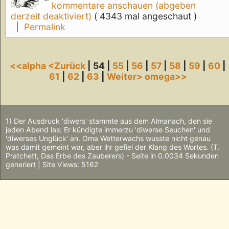
kommentare anschauen (abgeben
derzeit deaktiviert)
( 4343 mal angeschaut )
|
Permalink
<<alpha
<Zurück
| 54 |
55
|
56
|
57
|
58
|
59
|
60
|
61
|
62
|
63
|
Weiter>
omega>>
1) Der Ausdruck 'diwers' stammte aus dem Almanach, den sie
jeden Abend las: Er kündigte immerzu 'diwerse Seuchen' und
'diwerses Unglück' an. Oma Wetterwachs wusste nicht genau
was damit gemeint war, aber ihr gefiel der Klang des Wortes. (T.
Pratchett, Das Erbe des Zauberers) - Seite in 0.0034 Sekunden
generiert | Site Views: 5162