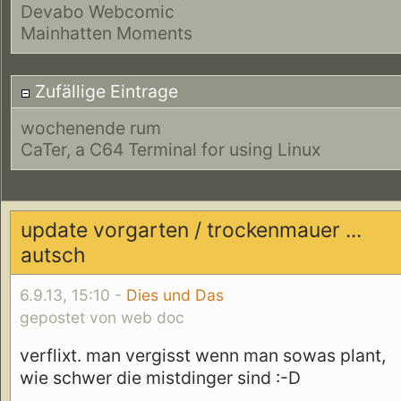
Devabo Webcomic
Mainhatten Moments
Zufällige Eintrage
wochenende rum
CaTer, a C64 Terminal for using Linux
update vorgarten / trockenmauer ...
autsch
6.9.13, 15:10 -
Dies und Das
gepostet von web doc
verflixt. man vergisst wenn man sowas plant,
wie schwer die mistdinger sind :-D