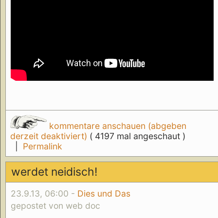
kommentare anschauen (abgeben
derzeit deaktiviert)
( 4197 mal angeschaut )
|
Permalink
werdet neidisch!
23.9.13, 06:00 -
Dies und Das
gepostet von web doc