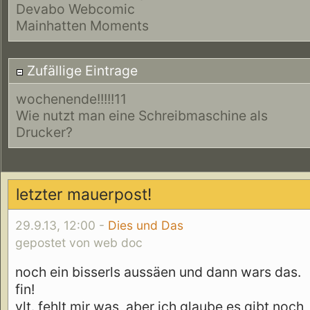
Devabo Webcomic
Mainhatten Moments
Zufällige Eintrage
wochenende!!!!!11
Wie nutzt man eine Schreibmaschine als
Drucker?
letzter mauerpost!
29.9.13, 12:00 -
Dies und Das
gepostet von web doc
noch ein bisserls aussäen und dann wars das.
fin!
vlt. fehlt mir was, aber ich glaube es gibt noch