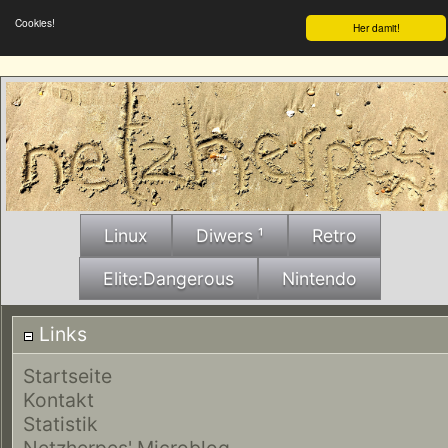
Cookies!
Her damit!
Linux
Diwers ¹
Retro
Elite:Dangerous
Nintendo
Links
Startseite
Kontakt
Statistik
Netzherpes' Microblog