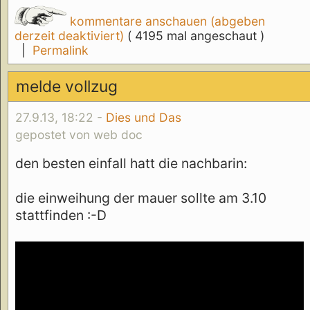
kommentare anschauen (abgeben
derzeit deaktiviert)
( 4195 mal angeschaut )
|
Permalink
melde vollzug
27.9.13, 18:22 -
Dies und Das
gepostet von web doc
den besten einfall hatt die nachbarin:
die einweihung der mauer sollte am 3.10
stattfinden :-D