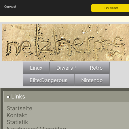
Cookies!
Her damit!
Linux
Diwers ¹
Retro
Elite:Dangerous
Nintendo
Links
Startseite
Kontakt
Statistik
Netzherpes' Microblog