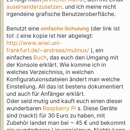
auseinanderzusetzen
. und ich meine nicht
irgendeine grafische Benutzeroberfläche.
Benutzt eine
einfache Schulung
(der link ist
tot :( eine kopie ist hier abgelegt:
http://www.wiwi.uni-
frankfurt.de/~andreas/mulinux/
), ein
einfaches
Buch
, das euch den Umgang mit
der Konsole erklärt. Wie komme ich in
welches Verzeichniss, in welchen
Konfiguratuionsdateien ändert man welche
Einstellung. All das ist bestens dokumentiert
und auch für Anfänger erklärt.
Oder seid mutig und kauft euch einen dieser
wunderbaren
Raspberry Pi
s. Diese Geräte
sind (nackt) für 30 Euro zu haben, mit
Zubehör landet man bei ~ 45 € und bekommt
ein wunderbares Linuxspielzeug. Nichts kann