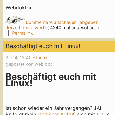
Webdoktor
kommentare anschauen (abgeben
derzeit deaktiviert)
( 4240 mal angeschaut )
|
Permalink
Beschäftigt euch mit Linux!
2.7.14, 13:40 -
Linux
gepostet von web doc
Beschäftigt euch mit
Linux!
Ist schon wieder ein Jahr vergangen? JA!
Es folgt mein
jährlicher
Aufruf
, sich mit Linux