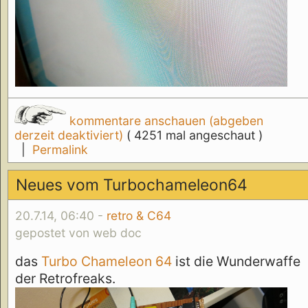
kommentare anschauen (abgeben
derzeit deaktiviert)
( 4251 mal angeschaut )
|
Permalink
Neues vom Turbochameleon64
20.7.14, 06:40 -
retro & C64
gepostet von web doc
das
Turbo Chameleon 64
ist die Wunderwaffe
der Retrofreaks.