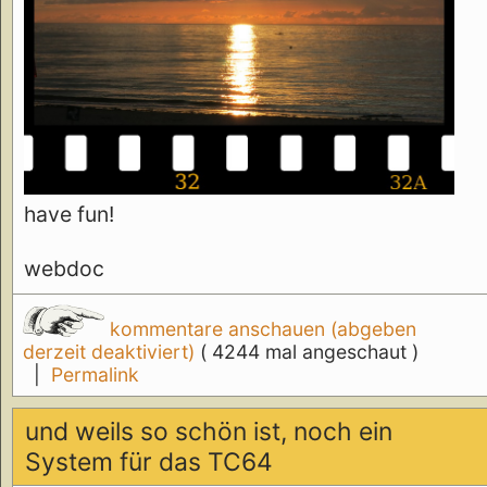
have fun!
webdoc
kommentare anschauen (abgeben
derzeit deaktiviert)
( 4244 mal angeschaut )
|
Permalink
und weils so schön ist, noch ein
System für das TC64