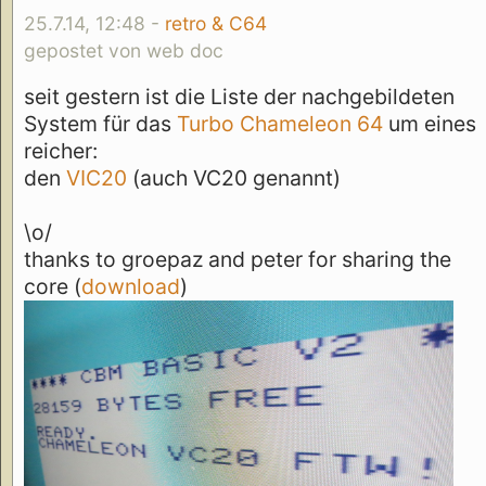
25.7.14, 12:48 -
retro & C64
gepostet von web doc
seit gestern ist die Liste der nachgebildeten
System für das
Turbo Chameleon 64
um eines
reicher:
den
VIC20
(auch VC20 genannt)
\o/
thanks to groepaz and peter for sharing the
core (
download
)