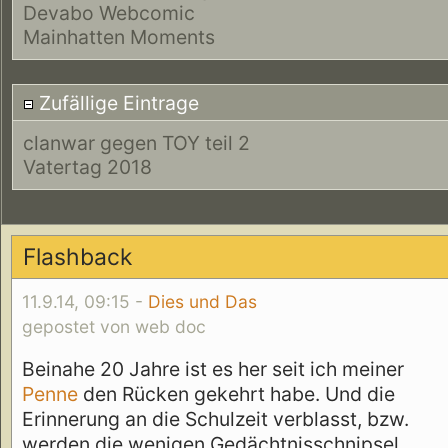
Devabo Webcomic
Mainhatten Moments
Zufällige Eintrage
clanwar gegen TOY teil 2
Vatertag 2018
Flashback
11.9.14, 09:15 -
Dies und Das
gepostet von web doc
Beinahe 20 Jahre ist es her seit ich meiner
Penne
den Rücken gekehrt habe. Und die
Erinnerung an die Schulzeit verblasst, bzw.
werden die wenigen Gedächtnisschnipsel