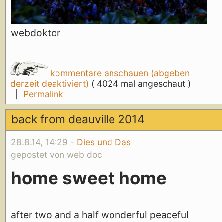
webdoktor
kommentare anschauen (abgeben
derzeit deaktiviert)
( 4024 mal angeschaut )
|
Permalink
back from deauville 2014
28.8.14, 14:29 -
Dies und Das
gepostet von web doc
home sweet home
after two and a half wonderful peaceful