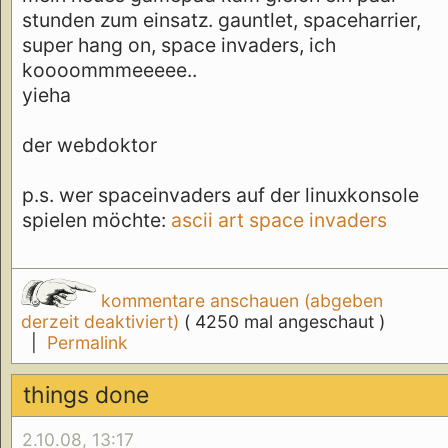
stunden zum einsatz. gauntlet, spaceharrier,
super hang on, space invaders, ich
koooommmeeeee..
yieha
der webdoktor
p.s. wer spaceinvaders auf der linuxkonsole
spielen möchte:
ascii art space invaders
kommentare anschauen (abgeben
derzeit deaktiviert)
( 4250 mal angeschaut )
|
Permalink
things done
2.10.08, 13:17