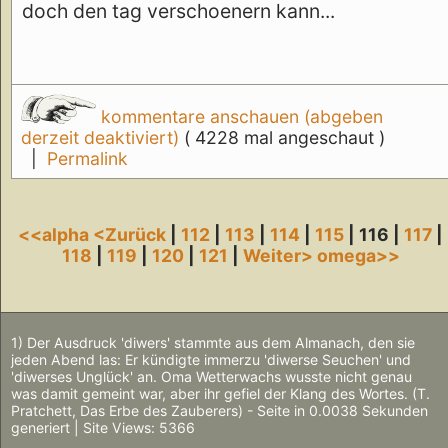
doch den tag verschoenern kann...
kommentare anschauen (abgeben
derzeit deaktiviert)
( 4228 mal angeschaut )
|
Permalink
<<alpha
<Zurück
|
112
|
113
|
114
|
115
| 116 |
117
|
118
|
119
|
120
|
121
|
Weiter>
omega>>
1) Der Ausdruck 'diwers' stammte aus dem Almanach, den sie
jeden Abend las: Er kündigte immerzu 'diwerse Seuchen' und
'diwerses Unglück' an. Oma Wetterwachs wusste nicht genau
was damit gemeint war, aber ihr gefiel der Klang des Wortes. (T.
Pratchett, Das Erbe des Zauberers) - Seite in 0.0038 Sekunden
generiert | Site Views: 5366