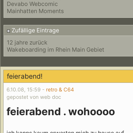
Devabo Webcomic
Mainhatten Moments
Zufällige Eintrage
12 jahre zurück
Wakeboarding im Rhein Main Gebiet
feierabend!
6.10.08, 15:59 -
retro & C64
gepostet von web doc
feierabend . wohoooo
ich kanns kaum erwarten mich zu hause auf