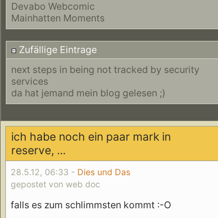
Devabo Webcomic
Mainhatten Moments
Zufällige Eintrage
next steps in being not tracked by security
services
da hat jemand mein blog gelesen ;)
ich habe noch ein paar mark in
reserve, ...
28.5.12, 06:33 -
Dies und Das
gepostet von web doc
falls es zum schlimmsten kommt :-O