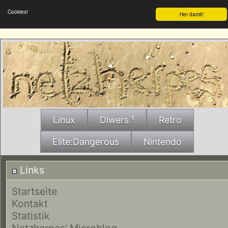
Cookies!
Her damit!
Linux
Diwers ¹
Retro
Elite:Dangerous
Nintendo
Links
Startseite
Kontakt
Statistik
Netzherpes' Microblog