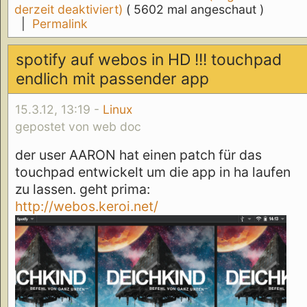
derzeit deaktiviert)
( 5602 mal angeschaut )
|
Permalink
spotify auf webos in HD !!! touchpad
endlich mit passender app
15.3.12, 13:19 -
Linux
gepostet von web doc
der user AARON hat einen patch für das
touchpad entwickelt um die app in ha laufen
zu lassen. geht prima:
http://webos.keroi.net/