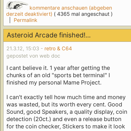
kommentare anschauen (abgeben
derzeit deaktiviert)
( 4365 mal angeschaut )
|
Permalink
Asteroid Arcade finished!...
21.3.12, 15:03 -
retro & C64
gepostet von web doc
I cant believe it. 1 year after getting the
chunks of an old "sports bet terminal" I
finished my personal Mame Project.
I can't exactly tell how much time and money
was wasted, but its worth every cent. Good
Sound, good Speakers, a quality display, coin
detection (20ct.) and even a release button
for the coin checker, Stickers to make it look