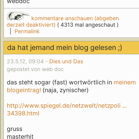
webdoc
kommentare anschauen (abgeben
derzeit deaktiviert)
( 4313 mal angeschaut )
|
Permalink
da hat jemand mein blog gelesen ;)
23.5.12, 09:04 -
Dies und Das
gepostet von web doc
das steht sogar (fast) wortwörtlich in
meinem
blogeintrag!
(naja, zynischer)
http://www.spiegel.de/netzwelt/netzpoli ...
34398.html
gruss
masterhit