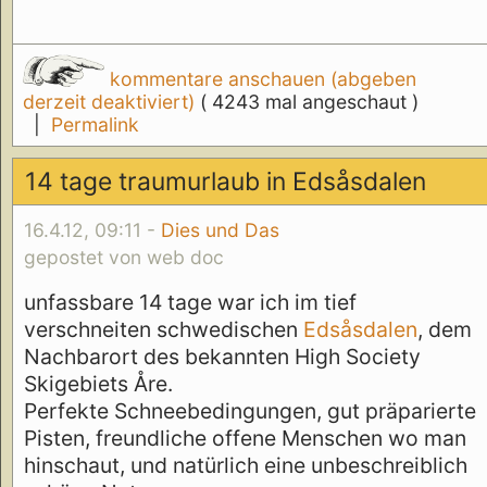
kommentare anschauen (abgeben
derzeit deaktiviert)
( 4243 mal angeschaut )
|
Permalink
14 tage traumurlaub in Edsåsdalen
16.4.12, 09:11 -
Dies und Das
gepostet von web doc
unfassbare 14 tage war ich im tief
verschneiten schwedischen
Edsåsdalen
, dem
Nachbarort des bekannten High Society
Skigebiets Åre.
Perfekte Schneebedingungen, gut präparierte
Pisten, freundliche offene Menschen wo man
hinschaut, und natürlich eine unbeschreiblich