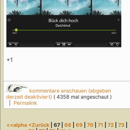
+1
kommentare anschauen (abgeben
derzeit deaktiviert)
( 4358 mal angeschaut )
|
Permalink
<<alpha
<Zurück
| 67 |
68
|
69
|
70
|
71
|
72
|
73
|