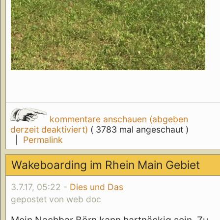
kommentare anschauen (abgeben
derzeit deaktiviert)
( 3783 mal angeschaut )
|
Permalink
Wakeboarding im Rhein Main Gebiet
3.7.17, 05:22 -
Dies und Das
gepostet von web doc
Mein Nachbar Börn kann hartnäckig sein. Zu