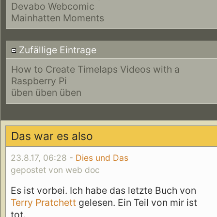
Devabo Webcomic
Mainhatten Moments
Zufällige Eintrage
How to Create Timelaps Videos with a
Raspberry Pi
üben üben üben
Das war es also
23.8.17, 06:28 -
Dies und Das
gepostet von web doc
Es ist vorbei. Ich habe das letzte Buch von
Terry Pratchett
gelesen. Ein Teil von mir ist
tot.