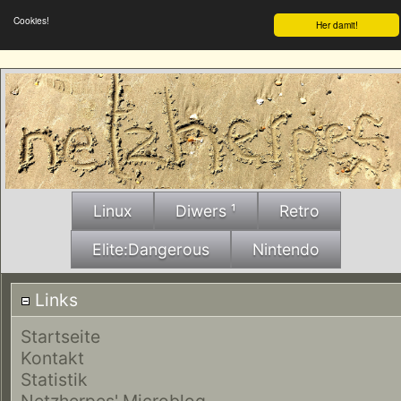
Cookies!
Her damit!
Linux
Diwers ¹
Retro
Elite:Dangerous
Nintendo
Links
Startseite
Kontakt
Statistik
Netzherpes' Microblog