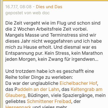
16.7.17, 08:08 -
Dies und Das
gepostet von web doc
Die Zeit vergeht wie im Flug und schon sind
die 2 Wochen Arbeitsfreie Zeit vorbei.
Mangels Masse und Terminstress sind wir
dieses Jahr nicht weggefahren und ich habe
mich zu Hause erholt. Und diesmal war es
Entspannung pur. Kein Stress, kein Marathon
jeden Morgen, kein Zwang für irgendwen...
Und trotzdem habe ich es geschafft eine
Reihe toller Dinge zu werleben:
Da war der unglaubliche
Eichelbacher Hof
,
das P
addeln an der Lahn
, das
Keltengrab am
Glauberg
, Büdingen, viele Spaziergänge, mein
geliebtes
Schmittener Freibad
, der
Hessenpark
und vieles mehr.