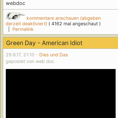
webdoc
kommentare anschauen (abgeben
derzeit deaktiviert)
( 4162 mal angeschaut )
|
Permalink
Green Day - American Idiot
29.6.17, 21:10 -
Dies und Das
gepostet von web doc