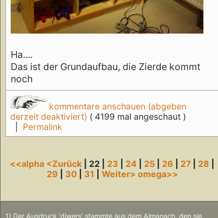
Ha....
Das ist der Grundaufbau, die Zierde kommt
noch
kommentare anschauen (abgeben
derzeit deaktiviert)
( 4199 mal angeschaut )
|
Permalink
<<alpha
<Zurück
| 22 |
23
|
24
|
25
|
26
|
27
|
28
|
29
|
30
|
31
|
Weiter>
omega>>
1) Der Ausdruck 'diwers' stammte aus dem Almanach, den sie