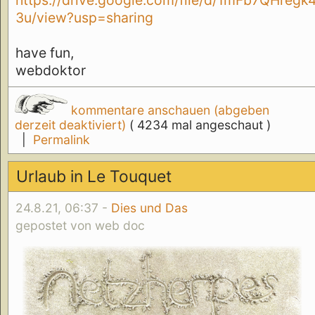
https://drive.google.com/file/d/1mFb7QH
3u/view?usp=sharing
have fun,
webdoktor
kommentare anschauen (abgeben
derzeit deaktiviert)
( 4234 mal angeschaut )
|
Permalink
Urlaub in Le Touquet
24.8.21, 06:37 -
Dies und Das
gepostet von web doc