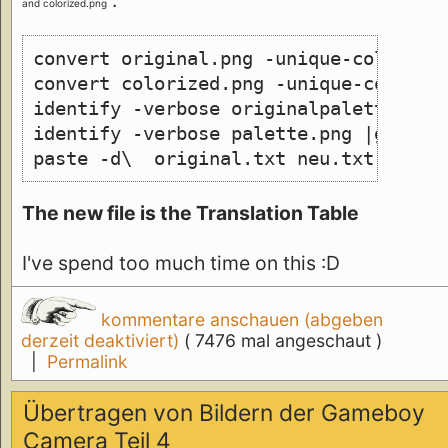
:
and colorized.png
convert original.png -unique-colors -
convert colorized.png -unique-colors 
identify -verbose originalpalette.png
identify -verbose palette.png |grep 1
paste -d\  original.txt neu.txt >mapp
The new file is the Translation Table
I've spend too much time on this :D
kommentare anschauen (abgeben
derzeit deaktiviert)
( 7476 mal angeschaut )
|
Permalink
Übertragen von Bildern der Gameboy
Camera Teil 4