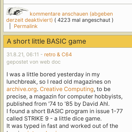
kommentare anschauen (abgeben
derzeit deaktiviert)
( 4223 mal angeschaut )
|
Permalink
A short little BASIC game
31.8.21, 06:11 -
retro & C64
gepostet von web doc
I was a little bored yesterday in my
lunchbreak, so I read old magazines on
archive.org
.
Creative Computing
, to be
precise, a magazin for computer hobbyists,
published from '74 to '85 by David Ahl.
I found a short BASIC program in issue 1-77
called STRIKE 9 - a little dice game.
It was typed in fast and worked out of the