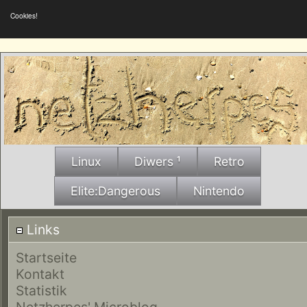
Cookies!
Linux
Diwers ¹
Retro
Elite:Dangerous
Nintendo
Links
Startseite
Kontakt
Statistik
Netzherpes' Microblog