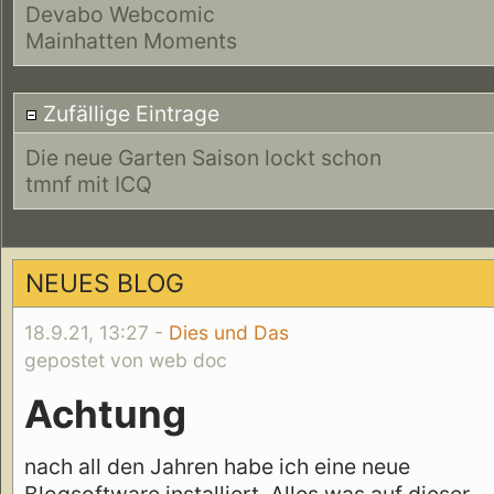
Devabo Webcomic
Mainhatten Moments
Zufällige Eintrage
Die neue Garten Saison lockt schon
tmnf mit ICQ
NEUES BLOG
18.9.21, 13:27 -
Dies und Das
gepostet von web doc
Achtung
nach all den Jahren habe ich eine neue
Blogsoftware installiert. Alles was auf dieser