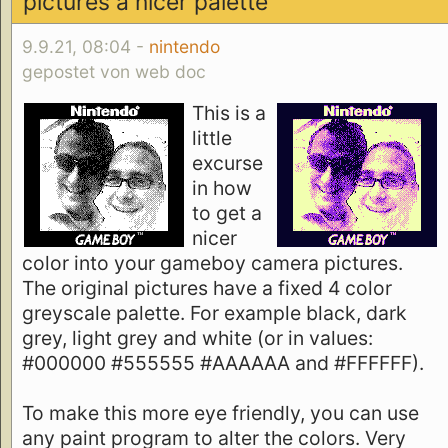
pictures a nicer palette
9.9.21, 08:04 -
nintendo
gepostet von web doc
This is a
little
excurse
in how
to get a
nicer
color into your gameboy camera pictures.
The original pictures have a fixed 4 color
greyscale palette. For example black, dark
grey, light grey and white (or in values:
#000000 #555555 #AAAAAA and #FFFFFF).
To make this more eye friendly, you can use
any paint program to alter the colors. Very