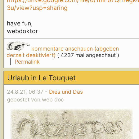
https://drive.google.com/file/d/1mFb7QH
3u/view?usp=sharing
have fun,
webdoktor
kommentare anschauen (abgeben
derzeit deaktiviert)
( 4237 mal angeschaut )
|
Permalink
Urlaub in Le Touquet
24.8.21, 06:37 -
Dies und Das
gepostet von web doc