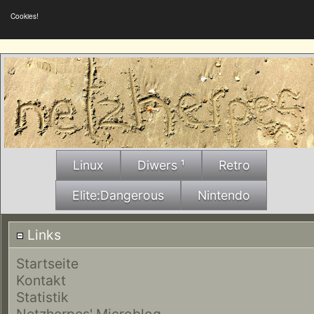
Cookies!
Linux
Diwers ¹
Retro
Elite:Dangerous
Nintendo
Links
Startseite
Kontakt
Statistik
Netzherpes' Microblog