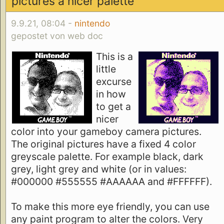
pictures a nicer palette
9.9.21, 08:04 -
nintendo
gepostet von web doc
This is a
little
excurse
in how
to get a
nicer
color into your gameboy camera pictures.
The original pictures have a fixed 4 color
greyscale palette. For example black, dark
grey, light grey and white (or in values:
#000000 #555555 #AAAAAA and #FFFFFF).
To make this more eye friendly, you can use
any paint program to alter the colors. Very