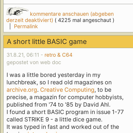
kommentare anschauen (abgeben
derzeit deaktiviert)
( 4225 mal angeschaut )
|
Permalink
A short little BASIC game
31.8.21, 06:11 -
retro & C64
gepostet von web doc
I was a little bored yesterday in my
lunchbreak, so I read old magazines on
archive.org
.
Creative Computing
, to be
precise, a magazin for computer hobbyists,
published from '74 to '85 by David Ahl.
I found a short BASIC program in issue 1-77
called STRIKE 9 - a little dice game.
It was typed in fast and worked out of the