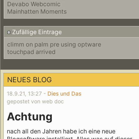
Devabo Webcomic
Mainhatten Moments
Zufällige Eintrage
climm on palm pre using optware
touchpad arrived
NEUES BLOG
18.9.21, 13:27 -
Dies und Das
gepostet von web doc
Achtung
nach all den Jahren habe ich eine neue
Blogsoftware installiert. Alles was auf dieser