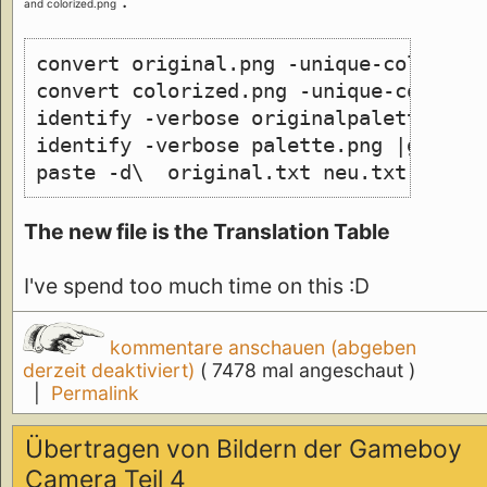
:
and colorized.png
convert original.png -unique-colors -
convert colorized.png -unique-colors 
identify -verbose originalpalette.png
identify -verbose palette.png |grep 1
paste -d\  original.txt neu.txt >mapp
The new file is the Translation Table
I've spend too much time on this :D
kommentare anschauen (abgeben
derzeit deaktiviert)
( 7478 mal angeschaut )
|
Permalink
Übertragen von Bildern der Gameboy
Camera Teil 4